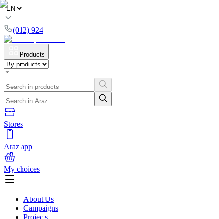
(012) 924
Products
Stores
Araz app
My choices
About Us
Campaigns
Projects