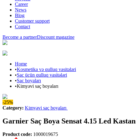
Career
News
Blog
Customer support
Contact
Become a partner
Discount magazine
Home
•
Kosmetika və qulluq vasitələri
•
Saç üçün qulluq vasitələri
•
Saç boyaları
•
Kimyəvi saç boyaları
-25%
Category
:
Kimyəvi saç boyaları
Garnier Saç Boya Sensat 4.15 Led Kastan
Product code
:
1000019675