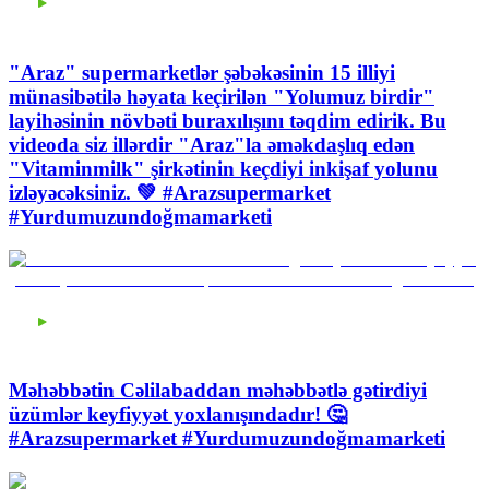
"Araz" supermarketlər şəbəkəsinin 15 illiyi
münasibətilə həyata keçirilən "Yolumuz birdir"
layihəsinin növbəti buraxılışını təqdim edirik. Bu
videoda siz illərdir "Araz"la əməkdaşlıq edən
"Vitaminmilk" şirkətinin keçdiyi inkişaf yolunu
izləyəcəksiniz. 💚 #Arazsupermarket
#Yurdumuzundoğmamarketi
Məhəbbətin Cəlilabaddan məhəbbətlə gətirdiyi
üzümlər keyfiyyət yoxlanışındadır! 🤔
#Arazsupermarket #Yurdumuzundoğmamarketi