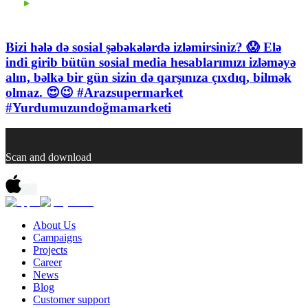
Bizi hələ də sosial şəbəkələrdə izləmirsiniz? 😱 Elə
indi girib bütün sosial media hesablarımızı izləməyə
alın, bəlkə bir gün sizin də qarşınıza çıxdıq, bilmək
olmaz. 😍😉 #Arazsupermarket
#Yurdumuzundoğmamarketi
Scan and download
About Us
Campaigns
Projects
Career
News
Blog
Customer support