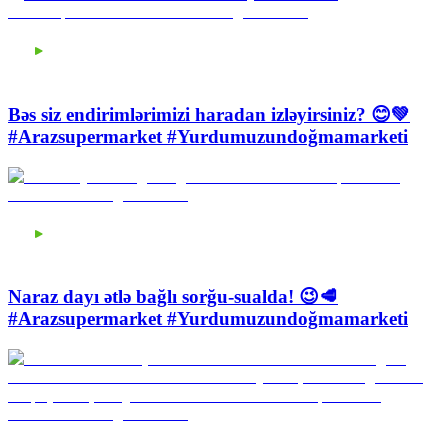
Bəs siz endirimlərimizi haradan izləyirsiniz? 😊💚
#Arazsupermarket #Yurdumuzundoğmamarketi
Naraz dayı ətlə bağlı sorğu-sualda! 😉🥩
#Arazsupermarket #Yurdumuzundoğmamarketi