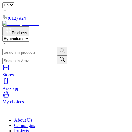
(012) 924
Products
Stores
Araz app
My choices
About Us
Campaigns
Projects