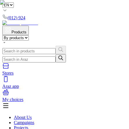
(012) 924
Products
Stores
Araz app
My choices
About Us
Campaigns
Projects