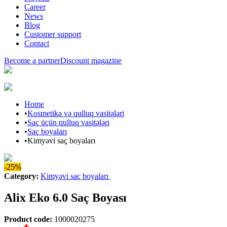
Career
News
Blog
Customer support
Contact
Become a partner
Discount magazine
Home
•
Kosmetika və qulluq vasitələri
•
Saç üçün qulluq vasitələri
•
Saç boyaları
•
Kimyəvi saç boyaları
-25%
Category
:
Kimyəvi saç boyaları
Alix Eko 6.0 Saç Boyası
Product code
:
1000020275