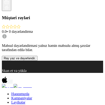
Müştəri rəyləri
0.0
•
0
dəyərləndirmə
Məhsul dəyərləndirməsi yalnız həmin məhsulu almış şəxslər
tərəfindən edilə bilər.
Rəy yaz və dəyərləndir.
Skan et və yüklə
Haqqımızda
Kampaniyalar
Layihələr