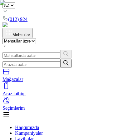
(012) 924
Məhsullar
Mağazalar
Araz tətbiqi
Seçimlərim
Haqqımızda
Kampaniyalar
Layihələr