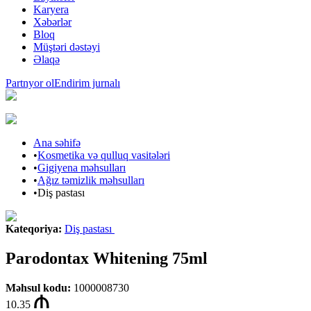
Karyera
Xəbərlər
Bloq
Müştəri dəstəyi
Əlaqə
Partnyor ol
Endirim jurnalı
Ana səhifə
•
Kosmetika və qulluq vasitələri
•
Gigiyena məhsulları
•
Ağız təmizlik məhsulları
•
Diş pastası
Kateqoriya
:
Diş pastası
Parodontax Whitening 75ml
Məhsul kodu
:
1000008730
10.35