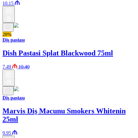
10.15
28%
Diş pastası
Dish Pastasi Splat Blackwood 75ml
7.49
10.40
Diş pastası
Marvis Diş Məcunu Smokers Whitenin
25ml
9.95