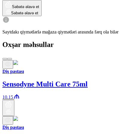
Səbətə əlavə et
Səbətə əlavə et
Saytdakı qiymətlərlə mağaza qiymətləri arasında fərq ola bilər
Oxşar məhsullar
Diş pastası
Sensodyne Multi Care 75ml
10.15
Diş pastası