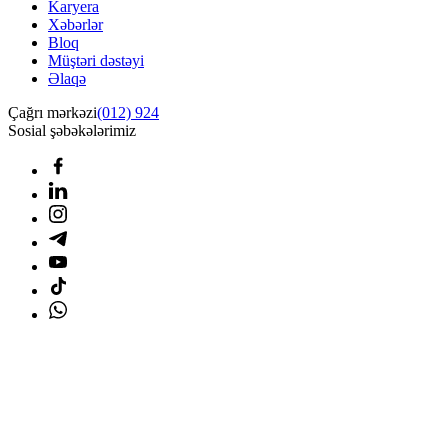
Karyera
Xəbərlər
Bloq
Müştəri dəstəyi
Əlaqə
Çağrı mərkəzi
(012) 924
Sosial şəbəkələrimiz