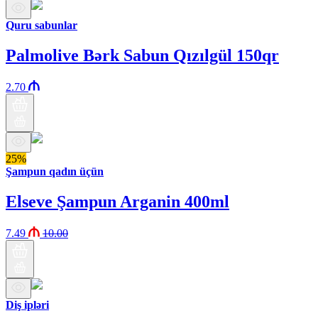
Quru sabunlar
Palmolive Bərk Sabun Qızılgül 150qr
2.70
25%
Şampun qadın üçün
Elseve Şampun Arganin 400ml
7.49
10.00
Diş ipləri