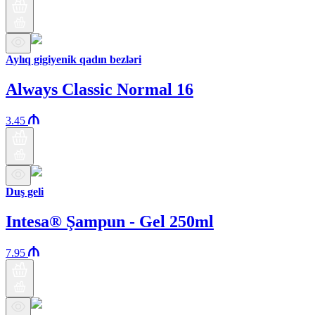
Aylıq gigiyenik qadın bezləri
Always Classic Normal 16
3.45
Duş geli
Intesa® Şampun - Gel 250ml
7.95