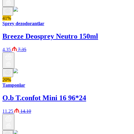
41%
Sprey dezodorantlar
Breeze Deosprey Neutro 150ml
4.35
7.35
20%
Tamponlar
O.b T.confot Mini 16 96*24
11.25
14.10