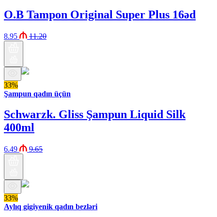
O.B Tampon Original Super Plus 16əd
8.95
11.20
33%
Şampun qadın üçün
Schwarzk. Gliss Şampun Liquid Silk
400ml
6.49
9.65
33%
Aylıq gigiyenik qadın bezləri