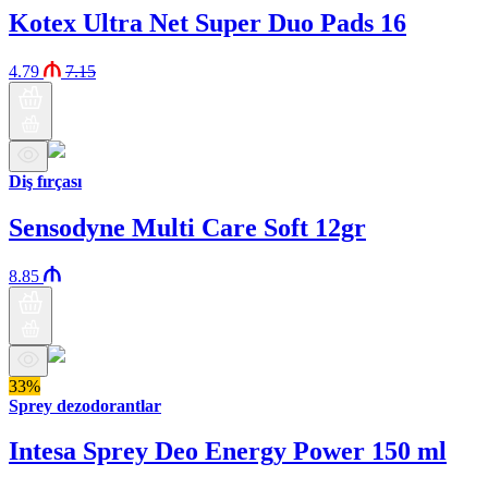
Kotex Ultra Net Super Duo Pads 16
4.79
7.15
Diş fırçası
Sensodyne Multi Care Soft 12gr
8.85
33%
Sprey dezodorantlar
Intesa Sprey Deo Energy Power 150 ml