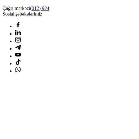
Çağrı mərkəzi
(012) 924
Sosial şəbəkələrimiz
Ana səhifə