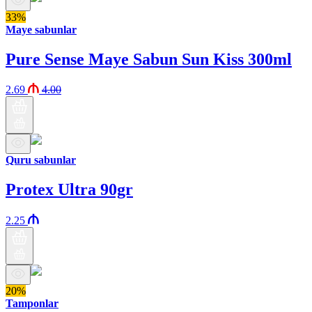
33%
Maye sabunlar
Pure Sense Maye Sabun Sun Kiss 300ml
2.69
4.00
Quru sabunlar
Protex Ultra 90gr
2.25
20%
Tamponlar