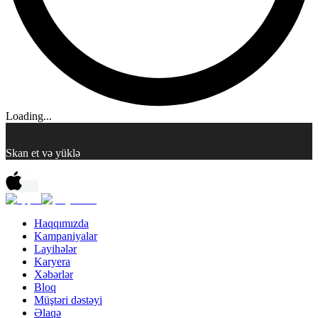
Loading...
Skan et və yüklə
Haqqımızda
Kampaniyalar
Layihələr
Karyera
Xəbərlər
Bloq
Müştəri dəstəyi
Əlaqə