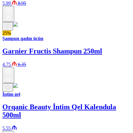
5.99
8.95
25%
Şampun qadın üçün
Garnier Fructis Shampun 250ml
4.75
6.35
İntim gel
Orqanic Beauty İntim Qel Kalendula
500ml
5.55