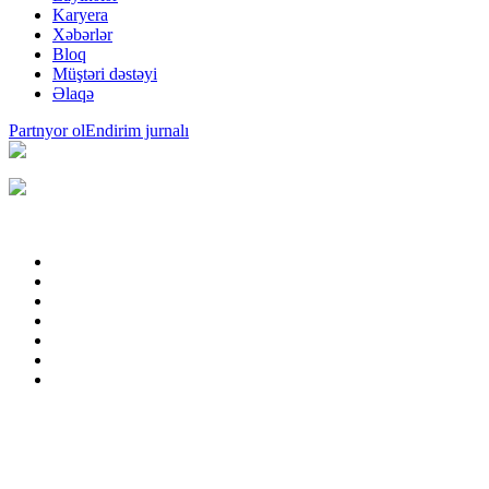
Karyera
Xəbərlər
Bloq
Müştəri dəstəyi
Əlaqə
Partnyor ol
Endirim jurnalı