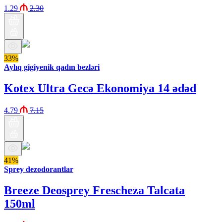
1.29
2.30
33%
Aylıq gigiyenik qadın bezləri
Kotex Ultra Gecə Ekonomiya 14 ədəd
4.79
7.15
41%
Sprey dezodorantlar
Breeze Deosprey Frescheza Talcata
150ml