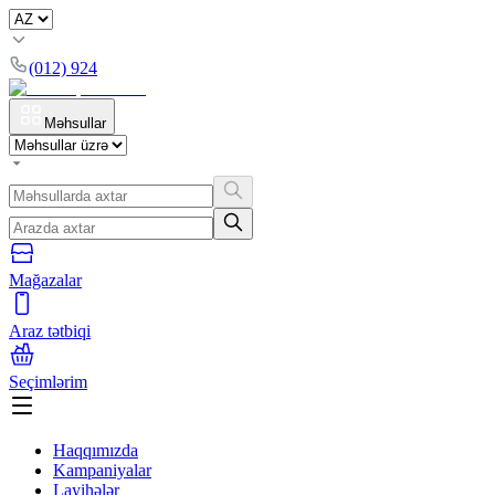
(012) 924
Məhsullar
Mağazalar
Araz tətbiqi
Seçimlərim
Haqqımızda
Kampaniyalar
Layihələr