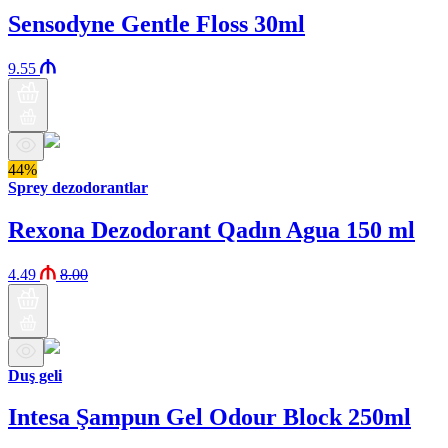
Sensodyne Gentle Floss 30ml
9.55
44%
Sprey dezodorantlar
Rexona Dezodorant Qadın Agua 150 ml
4.49
8.00
Duş geli
Intesa Şampun Gel Odour Block 250ml