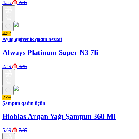
4.35
7.35
44%
Aylıq gigiyenik qadın bezləri
Always Platinum Super N3 7li
2.49
4.45
23%
Şampun qadın üçün
Bioblas Arqan Yağı Şampun 360 Ml
5.69
7.35