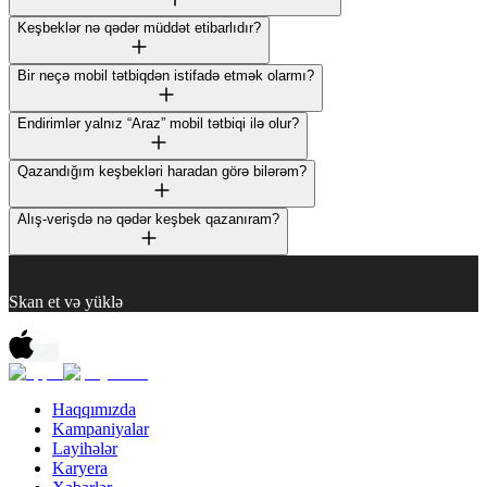
Keşbeklər nə qədər müddət etibarlıdır?
Bir neçə mobil tətbiqdən istifadə etmək olarmı?
Endirimlər yalnız “Araz” mobil tətbiqi ilə olur?
Qazandığım keşbekləri haradan görə bilərəm?
Alış-verişdə nə qədər keşbek qazanıram?
Skan et və yüklə
Haqqımızda
Kampaniyalar
Layihələr
Karyera