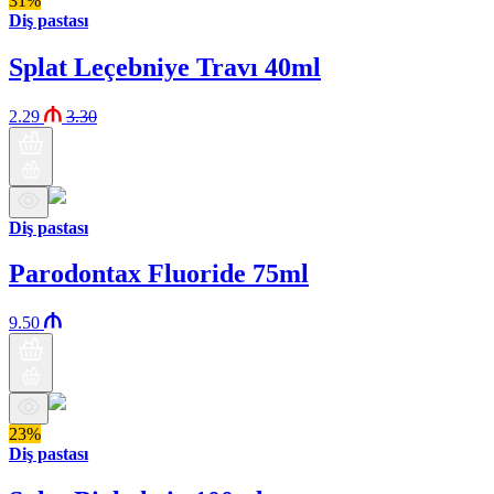
31%
Diş pastası
Splat Leçebniye Travı 40ml
2.29
3.30
Diş pastası
Parodontax Fluoride 75ml
9.50
23%
Diş pastası