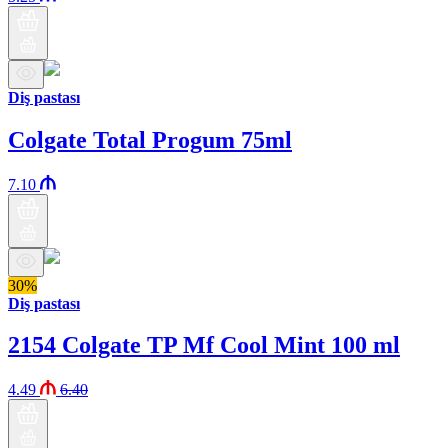
Diş pastası
Colgate Total Progum 75ml
7.10
30%
Diş pastası
2154 Colgate TP Mf Cool Mint 100 ml
4.49
6.40