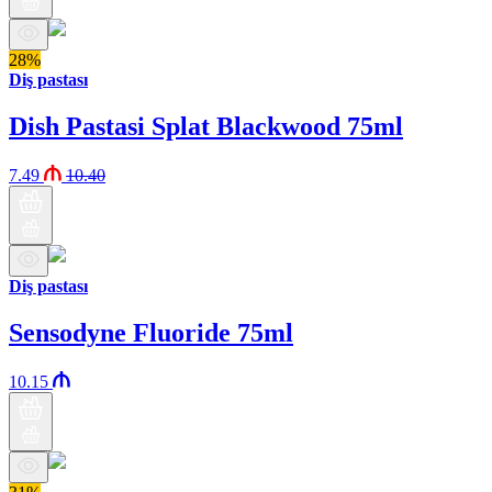
28%
Diş pastası
Dish Pastasi Splat Blackwood 75ml
7.49
10.40
Diş pastası
Sensodyne Fluoride 75ml
10.15