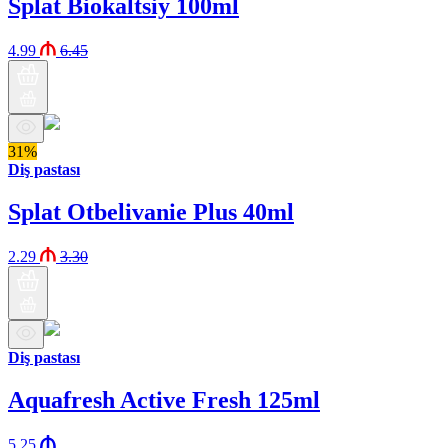
Splat Biokaltsiy 100ml
4.99
6.45
31%
Diş pastası
Splat Otbelivanie Plus 40ml
2.29
3.30
Diş pastası
Aquafresh Active Fresh 125ml
5.25