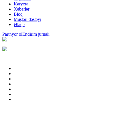
Karyera
Xəbərlər
Bloq
Müştəri dəstəyi
Əlaqə
Partnyor ol
Endirim jurnalı