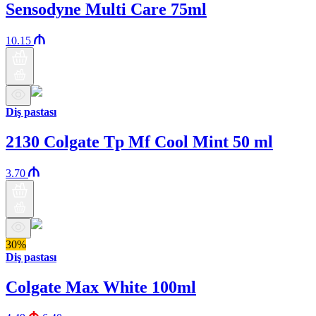
Sensodyne Multi Care 75ml
10.15
Diş pastası
2130 Colgate Tp Mf Cool Mint 50 ml
3.70
30%
Diş pastası
Colgate Max White 100ml