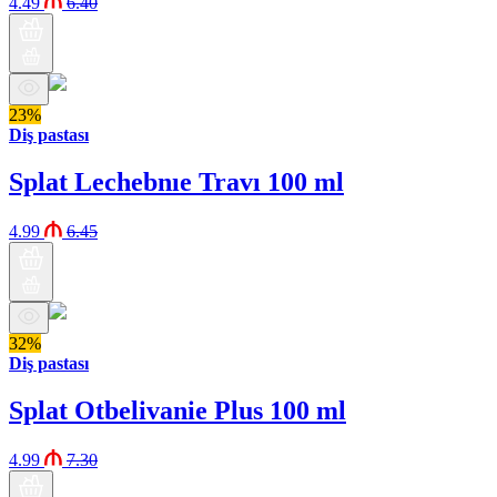
4.49
6.40
23%
Diş pastası
Splat Lechebnıe Travı 100 ml
4.99
6.45
32%
Diş pastası
Splat Otbelivanie Plus 100 ml
4.99
7.30