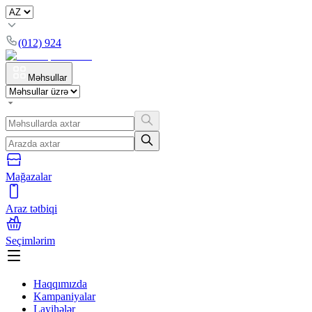
(012) 924
Məhsullar
Mağazalar
Araz tətbiqi
Seçimlərim
Haqqımızda
Kampaniyalar
Layihələr