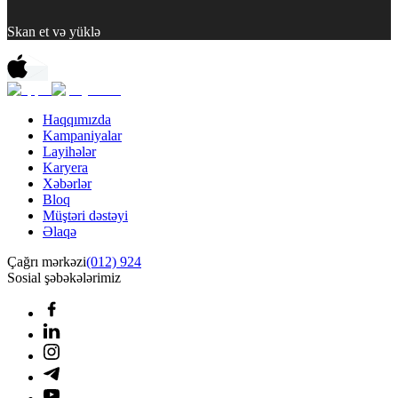
Skan et və yüklə
Haqqımızda
Kampaniyalar
Layihələr
Karyera
Xəbərlər
Bloq
Müştəri dəstəyi
Əlaqə
Çağrı mərkəzi
(012) 924
Sosial şəbəkələrimiz