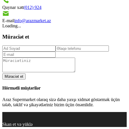
Qaynar xətt
(012) 924
E-mail
info@arazmarket.az
Loading...
Müraciət et
Müraciət et
Hörmətli müştərilər
Araz Supermarket olaraq sizə daha yaxşı xidmət göstərmək üçün
tələb, təklif və şikayətləriniz bizim üçün önəmlidir.
Skan et və yüklə