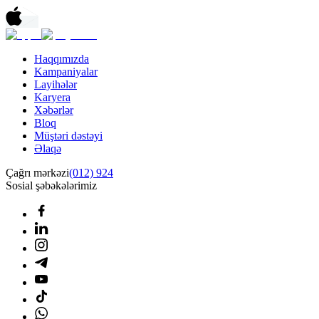
Haqqımızda
Kampaniyalar
Layihələr
Karyera
Xəbərlər
Bloq
Müştəri dəstəyi
Əlaqə
Çağrı mərkəzi
(012) 924
Sosial şəbəkələrimiz