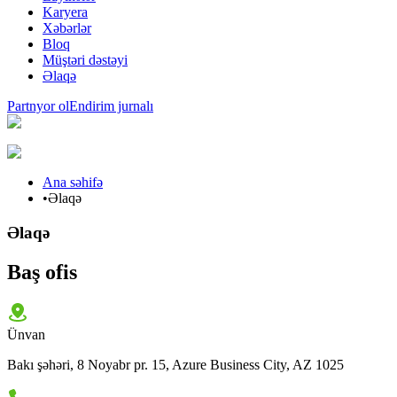
Karyera
Xəbərlər
Bloq
Müştəri dəstəyi
Əlaqə
Partnyor ol
Endirim jurnalı
Ana səhifə
•
Əlaqə
Əlaqə
Baş ofis
Ünvan
Bakı şəhəri, 8 Noyabr pr. 15, Azure Business City, AZ 1025