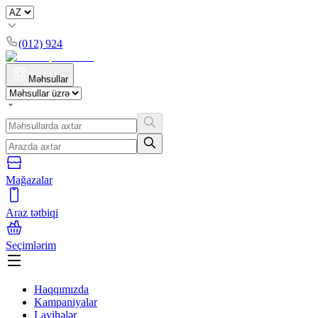
(012) 924
Məhsullar
Mağazalar
Araz tətbiqi
Seçimlərim
Haqqımızda
Kampaniyalar
Layihələr