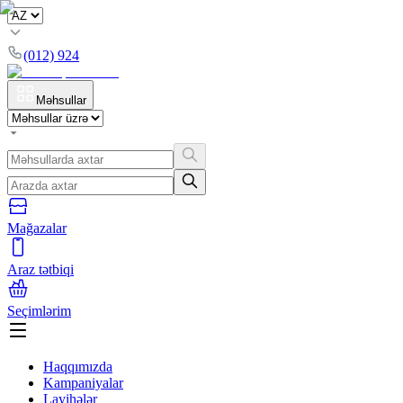
(012) 924
Məhsullar
Mağazalar
Araz tətbiqi
Seçimlərim
Haqqımızda
Kampaniyalar
Layihələr