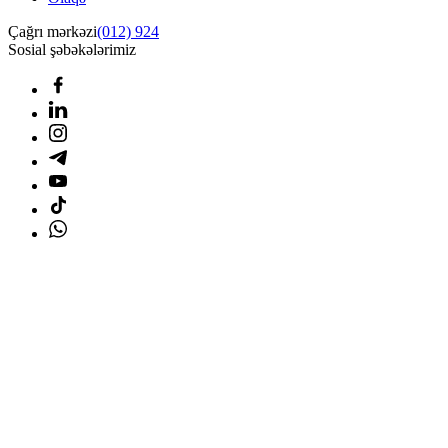
Çağrı mərkəzi
(012) 924
Sosial şəbəkələrimiz
Ana səhifə