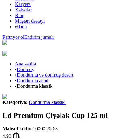
Karyera
Xəbərlər
Bloq
Müştəri dəstəyi
Əlaqə
Partnyor ol
Endirim jurnalı
Ana səhifə
•
Donmuş
•
Dondurma və donmuş desert
•
Dondurma ədəd
•
Dondurma klassik
Kateqoriya
:
Dondurma klassik
Ld Premium Çiyələk Cup 125 ml
Məhsul kodu
:
1000059268
4.90