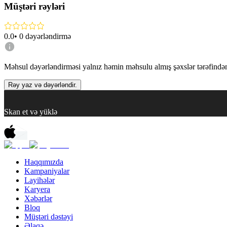
Müştəri rəyləri
0.0
•
0
dəyərləndirmə
Məhsul dəyərləndirməsi yalnız həmin məhsulu almış şəxslər tərəfindən 
Rəy yaz və dəyərləndir.
Skan et və yüklə
Haqqımızda
Kampaniyalar
Layihələr
Karyera
Xəbərlər
Bloq
Müştəri dəstəyi
Əlaqə