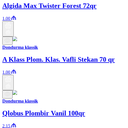
Algida Max Twister Forest 72qr
1.00
Dondurma klassik
A Klass Plom. Klas. Vafli Stekan 70 qr
1.00
Dondurma klassik
Qlobus Plombir Vanil 100qr
2.15