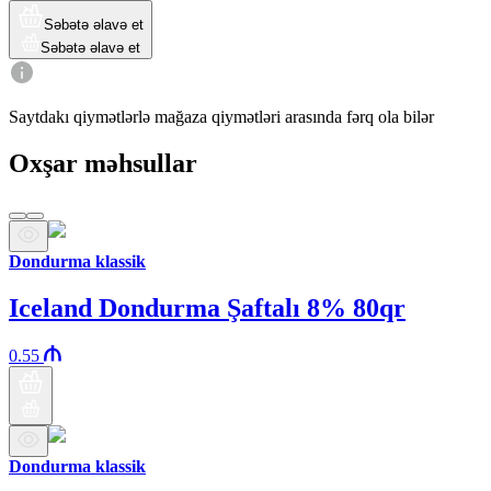
Səbətə əlavə et
Səbətə əlavə et
Saytdakı qiymətlərlə mağaza qiymətləri arasında fərq ola bilər
Oxşar məhsullar
Dondurma klassik
Iceland Dondurma Şaftalı 8% 80qr
0.55
Dondurma klassik