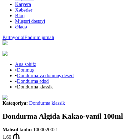
Karyera
Xəbərlər
Bloq
Müştəri dəstəyi
Əlaqə
Partnyor ol
Endirim jurnalı
Ana səhifə
•
Donmuş
•
Dondurma və donmuş desert
•
Dondurma ədəd
•
Dondurma klassik
Kateqoriya
:
Dondurma klassik
Dondurma Algida Kakao-vanil 100ml
Məhsul kodu
:
1000020021
1.60