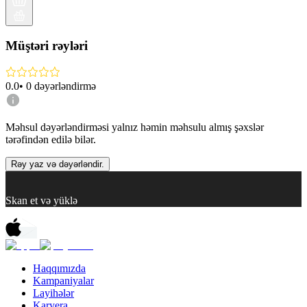
Müştəri rəyləri
0.0
•
0
dəyərləndirmə
Məhsul dəyərləndirməsi yalnız həmin məhsulu almış şəxslər
tərəfindən edilə bilər.
Rəy yaz və dəyərləndir.
Skan et və yüklə
Haqqımızda
Kampaniyalar
Layihələr
Karyera