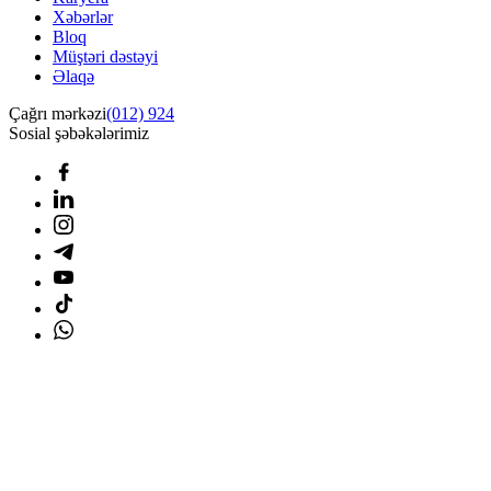
Xəbərlər
Bloq
Müştəri dəstəyi
Əlaqə
Çağrı mərkəzi
(012) 924
Sosial şəbəkələrimiz