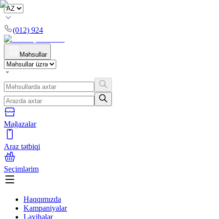
(012) 924
Məhsullar
Mağazalar
Araz tətbiqi
Seçimlərim
Haqqımızda
Kampaniyalar
Layihələr