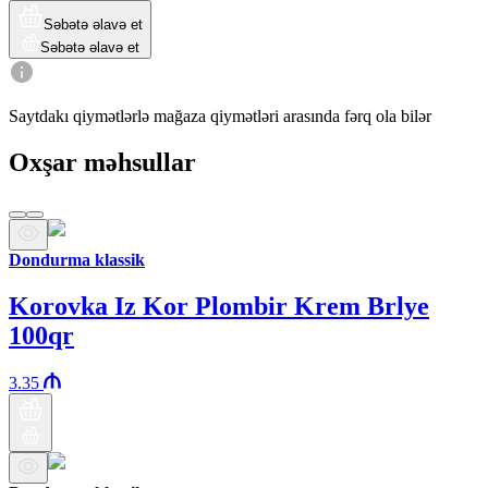
Səbətə əlavə et
Səbətə əlavə et
Saytdakı qiymətlərlə mağaza qiymətləri arasında fərq ola bilər
Oxşar məhsullar
Dondurma klassik
Korovka Iz Kor Plombir Krem Brlye
100qr
3.35