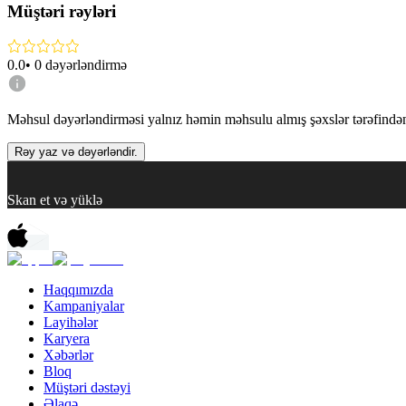
Müştəri rəyləri
0.0
•
0
dəyərləndirmə
Məhsul dəyərləndirməsi yalnız həmin məhsulu almış şəxslər tərəfindən 
Rəy yaz və dəyərləndir.
Skan et və yüklə
Haqqımızda
Kampaniyalar
Layihələr
Karyera
Xəbərlər
Bloq
Müştəri dəstəyi
Əlaqə