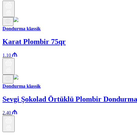
Dondurma klassik
Karat Plombir 75qr
1.10
Dondurma klassik
Sevgi Şokolad Örtüklü Plombir Dondurm
2.40