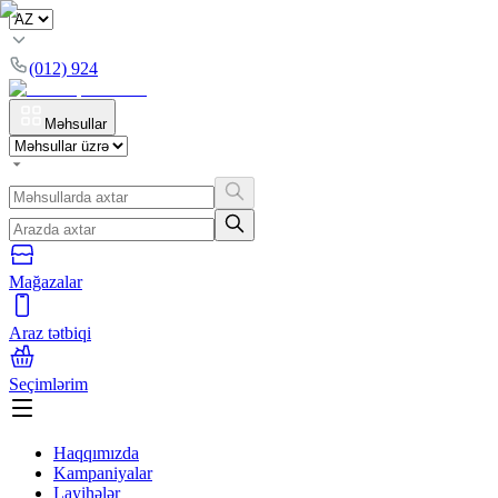
(012) 924
Məhsullar
Mağazalar
Araz tətbiqi
Seçimlərim
Haqqımızda
Kampaniyalar
Layihələr