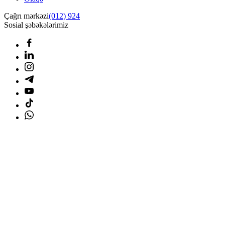
Çağrı mərkəzi
(012) 924
Sosial şəbəkələrimiz
Ana səhifə