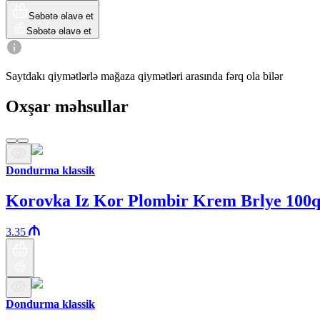
Səbətə əlavə et
Səbətə əlavə et
Saytdakı qiymətlərlə mağaza qiymətləri arasında fərq ola bilər
Oxşar məhsullar
Dondurma klassik
Korovka Iz Kor Plombir Krem Brlye 100
3.35
Dondurma klassik