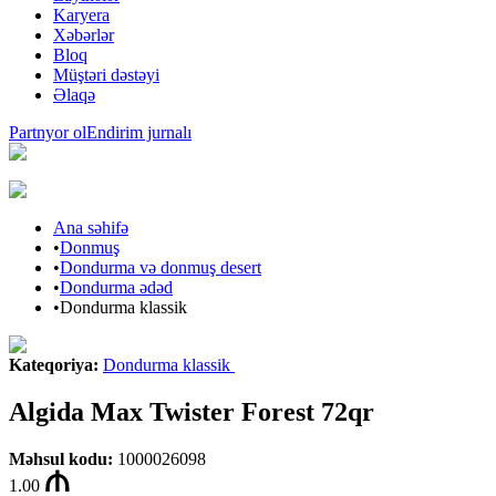
Karyera
Xəbərlər
Bloq
Müştəri dəstəyi
Əlaqə
Partnyor ol
Endirim jurnalı
Ana səhifə
•
Donmuş
•
Dondurma və donmuş desert
•
Dondurma ədəd
•
Dondurma klassik
Kateqoriya
:
Dondurma klassik
Algida Max Twister Forest 72qr
Məhsul kodu
:
1000026098
1.00