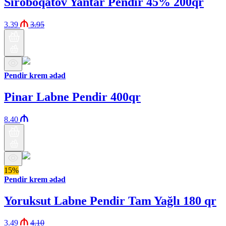
Sıroboqatov Yantar Pendir 45% 200qr
3.39
3.95
Pendir krem ədəd
Pinar Labne Pendir 400qr
8.40
15%
Pendir krem ədəd
Yoruksut Labne Pendir Tam Yağlı 180 qr
3.49
4.10