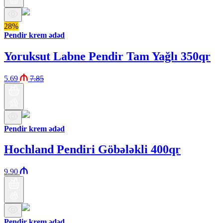
28%
Pendir krem ədəd
Yoruksut Labne Pendir Tam Yağlı 350qr
5.69
7.85
Pendir krem ədəd
Hochland Pendiri Göbələkli 400qr
9.90
Pendir krem ədəd