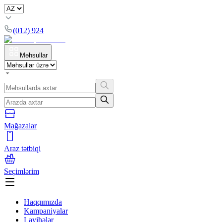
(012) 924
Məhsullar
Mağazalar
Araz tətbiqi
Seçimlərim
Haqqımızda
Kampaniyalar
Layihələr