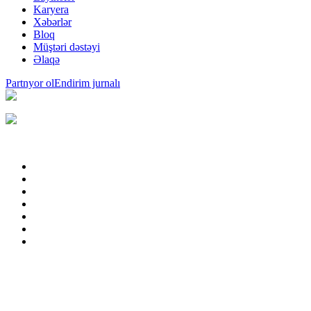
Karyera
Xəbərlər
Bloq
Müştəri dəstəyi
Əlaqə
Partnyor ol
Endirim jurnalı