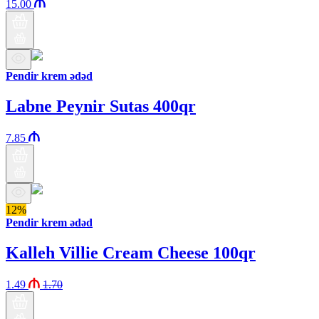
15.00
Pendir krem ədəd
Labne Peynir Sutas 400qr
7.85
12%
Pendir krem ədəd
Kalleh Villie Cream Cheese 100qr
1.49
1.70