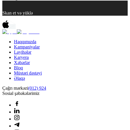
Skan et və yüklə
Haqqımızda
Kampaniyalar
Layihələr
Karyera
Xəbərlər
Bloq
Müştəri dəstəyi
Əlaqə
Çağrı mərkəzi
(012) 924
Sosial şəbəkələrimiz