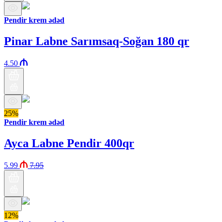
Pendir krem ədəd
Pinar Labne Sarımsaq-Soğan 180 qr
4.50
25%
Pendir krem ədəd
Ayca Labne Pendir 400qr
5.99
7.95
12%