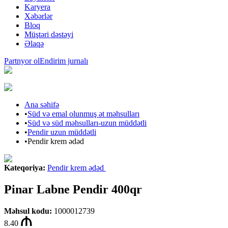
Karyera
Xəbərlər
Bloq
Müştəri dəstəyi
Əlaqə
Partnyor ol
Endirim jurnalı
Ana səhifə
•
Süd və emal olunmuş ət məhsulları
•
Süd və süd məhsulları-uzun müddətli
•
Pendir uzun müddətli
•
Pendir krem ədəd
Kateqoriya
:
Pendir krem ədəd
Pinar Labne Pendir 400qr
Məhsul kodu
:
1000012739
8.40