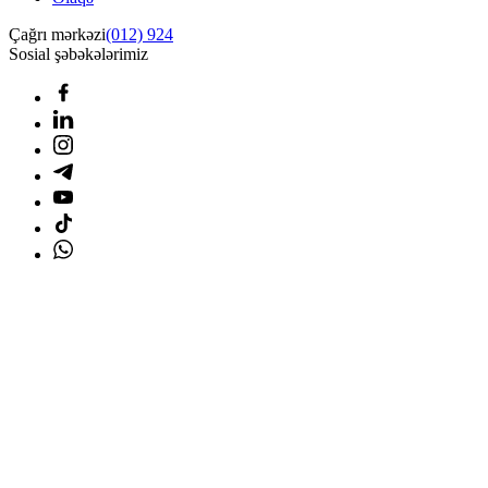
Çağrı mərkəzi
(012) 924
Sosial şəbəkələrimiz
Ana səhifə