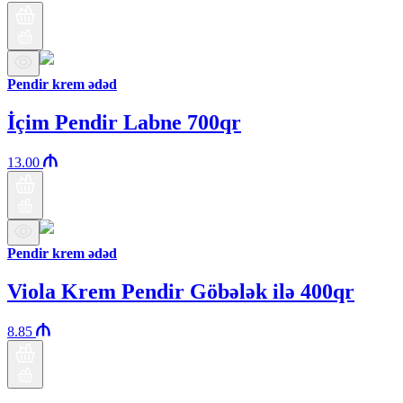
Pendir krem ədəd
İçim Pendir Labne 700qr
13.00
Pendir krem ədəd
Viola Krem Pendir Göbələk ilə 400qr
8.85