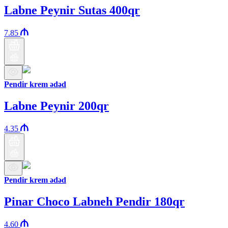
Labne Peynir Sutas 400qr
7.85
Pendir krem ədəd
Labne Peynir 200qr
4.35
Pendir krem ədəd
Pinar Choco Labneh Pendir 180qr
4.60