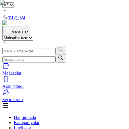
(012) 924
Məhsullar
Mağazalar
Araz tətbiqi
Seçimlərim
Haqqımızda
Kampaniyalar
Layihələr