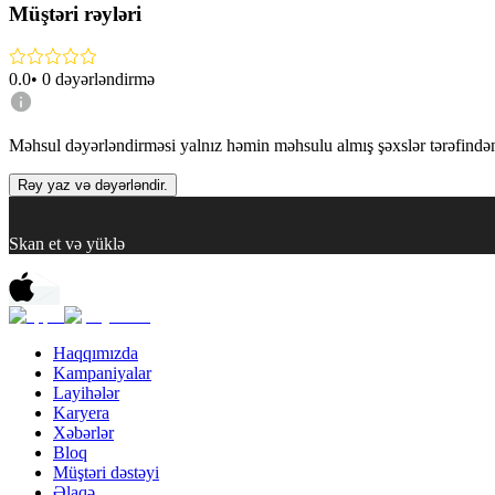
Müştəri rəyləri
0.0
•
0
dəyərləndirmə
Məhsul dəyərləndirməsi yalnız həmin məhsulu almış şəxslər tərəfindən 
Rəy yaz və dəyərləndir.
Skan et və yüklə
Haqqımızda
Kampaniyalar
Layihələr
Karyera
Xəbərlər
Bloq
Müştəri dəstəyi
Əlaqə