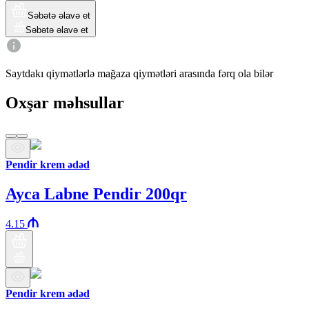
Səbətə əlavə et
Səbətə əlavə et
Saytdakı qiymətlərlə mağaza qiymətləri arasında fərq ola bilər
Oxşar məhsullar
Pendir krem ədəd
Ayca Labne Pendir 200qr
4.15
Pendir krem ədəd