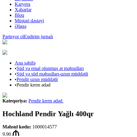
Karyera
Xəbərlər
Bloq
Müştəri dəstəyi
Əlaqə
Partnyor ol
Endirim jurnalı
Ana səhifə
•
Süd və emal olunmuş ət məhsulları
•
Süd və süd məhsulları-uzun müddətli
•
Pendir uzun müddətli
•
Pendir krem ədəd
Kateqoriya
:
Pendir krem ədəd
Hochland Pendir Yağlı 400qr
Məhsul kodu
:
1000014577
9.90