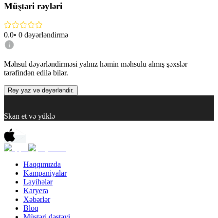
Müştəri rəyləri
0.0
•
0
dəyərləndirmə
Məhsul dəyərləndirməsi yalnız həmin məhsulu almış şəxslər
tərəfindən edilə bilər.
Rəy yaz və dəyərləndir.
Skan et və yüklə
Haqqımızda
Kampaniyalar
Layihələr
Karyera
Xəbərlər
Bloq
Müştəri dəstəyi