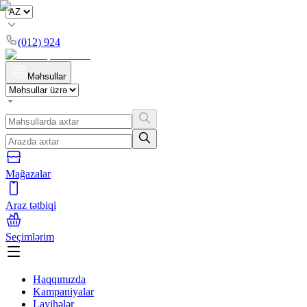
(012) 924
Məhsullar
Mağazalar
Araz tətbiqi
Seçimlərim
Haqqımızda
Kampaniyalar
Layihələr