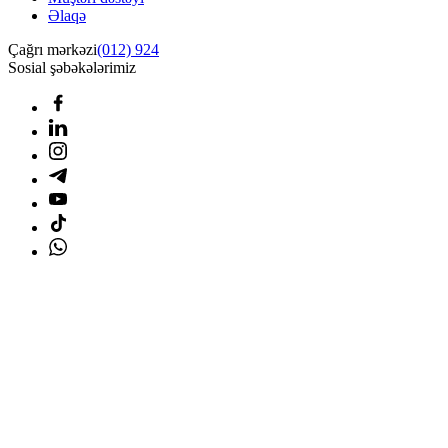
Əlaqə
Çağrı mərkəzi
(012) 924
Sosial şəbəkələrimiz