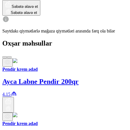
Səbətə əlavə et
Səbətə əlavə et
Saytdakı qiymətlərlə mağaza qiymətləri arasında fərq ola bilər
Oxşar məhsullar
Pendir krem ədəd
Ayca Labne Pendir 200qr
4.15
Pendir krem ədəd