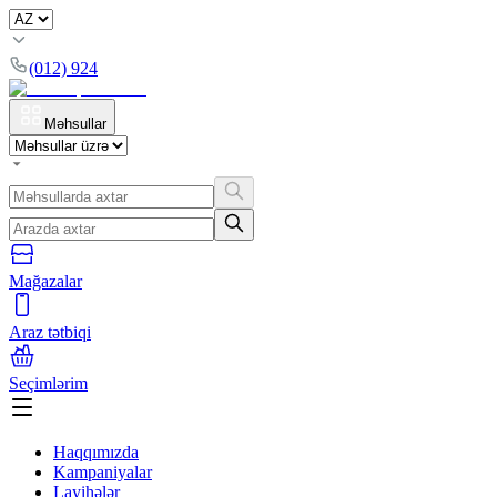
(012) 924
Məhsullar
Mağazalar
Araz tətbiqi
Seçimlərim
Haqqımızda
Kampaniyalar
Layihələr