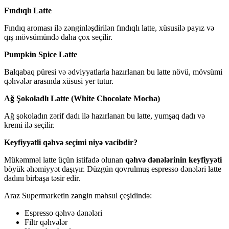
Fındıqlı Latte
Fındıq aroması ilə zənginləşdirilən fındıqlı latte, xüsusilə payız və
qış mövsümündə daha çox seçilir.
Pumpkin Spice Latte
Balqabaq püresi və ədviyyatlarla hazırlanan bu latte növü, mövsümi
qəhvələr arasında xüsusi yer tutur.
Ağ Şokoladlı Latte (White Chocolate Mocha)
Ağ şokoladın zərif dadı ilə hazırlanan bu latte, yumşaq dadı və
kremi ilə seçilir.
Keyfiyyətli qəhvə seçimi niyə vacibdir?
Mükəmməl latte üçün istifadə olunan
qəhvə dənələrinin keyfiyyəti
böyük əhəmiyyət daşıyır. Düzgün qovrulmuş espresso dənələri latte
dadını birbaşa təsir edir.
Araz Supermarketin zəngin məhsul çeşidində:
Espresso qəhvə dənələri
Filtr qəhvələr