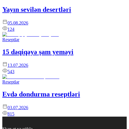
Yayın sevilən desertləri
05.08.2026
124
Reseptlər
15 dəqiqəyə şam yeməyi
13.07.2026
543
Reseptlər
Evdə dondurma reseptləri
03.07.2026
815
Skan et və yüklə