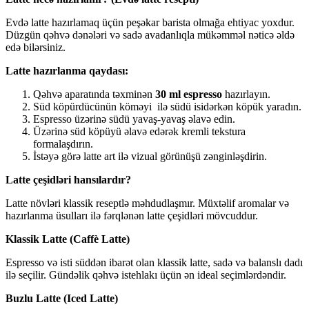
Evdə latte hazırlamaq üçün peşəkar barista olmağa ehtiyac yoxdur.
Düzgün qəhvə dənələri və sadə avadanlıqla mükəmməl nəticə əldə
edə bilərsiniz.
Latte hazırlanma qaydası:
Qəhvə aparatında təxminən
30 ml espresso
hazırlayın.
Süd köpürdücünün köməyi ilə südü isidərkən köpük yaradın.
Espresso üzərinə südü yavaş-yavaş əlavə edin.
Üzərinə süd köpüyü əlavə edərək kremli tekstura
formalaşdırın.
İstəyə görə latte art ilə vizual görünüşü zənginləşdirin.
Latte çeşidləri hansılardır?
Latte növləri klassik reseptlə məhdudlaşmır. Müxtəlif aromalar və
hazırlanma üsulları ilə fərqlənən latte çeşidləri mövcuddur.
Klassik Latte (Caffè Latte)
Espresso və isti süddən ibarət olan klassik latte, sadə və balanslı dadı
ilə seçilir. Gündəlik qəhvə istehlakı üçün ən ideal seçimlərdəndir.
Buzlu Latte (Iced Latte)