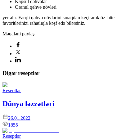
Kapsul qəhvələr
Qranul qəhvə növləri
yer alır. Fərqli qəhvə növlərini sınaqdan keçirərək öz latte
favoritlərinizi rahatlıqla kəşf edə bilərsiniz.
Məqaləni paylaş
Digər reseptlər
Reseptlər
Dünya ləzzətləri
26.01.2022
1855
Reseptlər