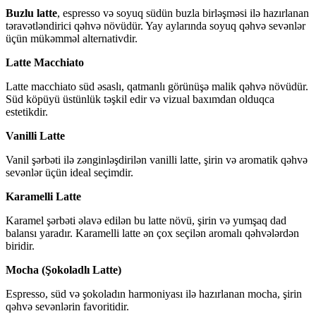
Buzlu latte
, espresso və soyuq südün buzla birləşməsi ilə hazırlanan
təravətləndirici qəhvə növüdür. Yay aylarında soyuq qəhvə sevənlər
üçün mükəmməl alternativdir.
Latte Macchiato
Latte macchiato süd əsaslı, qatmanlı görünüşə malik qəhvə növüdür.
Süd köpüyü üstünlük təşkil edir və vizual baxımdan olduqca
estetikdir.
Vanilli Latte
Vanil şərbəti ilə zənginləşdirilən vanilli latte, şirin və aromatik qəhvə
sevənlər üçün ideal seçimdir.
Karamelli Latte
Karamel şərbəti əlavə edilən bu latte növü, şirin və yumşaq dad
balansı yaradır. Karamelli latte ən çox seçilən aromalı qəhvələrdən
biridir.
Mocha (Şokoladlı Latte)
Espresso, süd və şokoladın harmoniyası ilə hazırlanan mocha, şirin
qəhvə sevənlərin favoritidir.