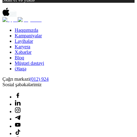
Haqqımızda
Kampaniyalar
Layihələr
Karyera
Xəbərlər
Bloq
Müştəri dəstəyi
Əlaqə
Çağrı mərkəzi
(012) 924
Sosial şəbəkələrimiz