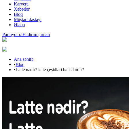
Karyera
Xəbərlər
Bloq
Müştəri dəstəyi
Əlaqə
Partnyor ol
Endirim jurnalı
Ana səhifə
•
Bloq
•
Latte nədir? latte çeşidləri hansılardır?