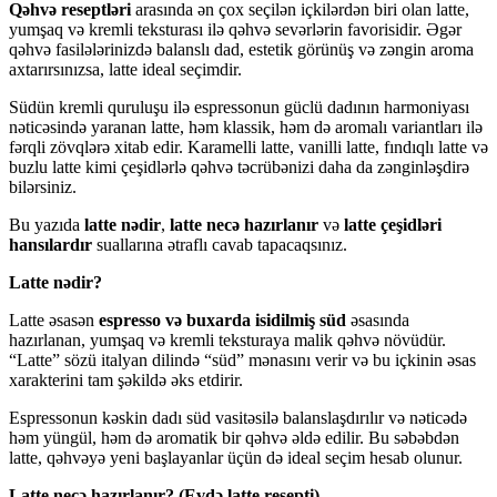
Qəhvə reseptləri
arasında ən çox seçilən içkilərdən biri olan latte,
yumşaq və kremli teksturası ilə qəhvə sevərlərin favorisidir. Əgər
qəhvə fasilələrinizdə balanslı dad, estetik görünüş və zəngin aroma
axtarırsınızsa, latte ideal seçimdir.
Südün kremli quruluşu ilə espressonun güclü dadının harmoniyası
nəticəsində yaranan latte, həm klassik, həm də aromalı variantları ilə
fərqli zövqlərə xitab edir. Karamelli latte, vanilli latte, fındıqlı latte və
buzlu latte kimi çeşidlərlə qəhvə təcrübənizi daha da zənginləşdirə
bilərsiniz.
Bu yazıda
latte nədir
,
latte necə hazırlanır
və
latte çeşidləri
hansılardır
suallarına ətraflı cavab tapacaqsınız.
Latte nədir?
Latte əsasən
espresso və buxarda isidilmiş süd
əsasında
hazırlanan, yumşaq və kremli teksturaya malik qəhvə növüdür.
“Latte” sözü italyan dilində “süd” mənasını verir və bu içkinin əsas
xarakterini tam şəkildə əks etdirir.
Espressonun kəskin dadı süd vasitəsilə balanslaşdırılır və nəticədə
həm yüngül, həm də aromatik bir qəhvə əldə edilir. Bu səbəbdən
latte, qəhvəyə yeni başlayanlar üçün də ideal seçim hesab olunur.
Latte necə hazırlanır? (Evdə latte resepti)