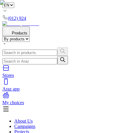
(012) 924
Products
Stores
Araz app
My choices
About Us
Campaigns
Projects