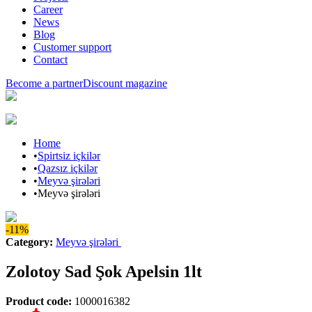
Career
News
Blog
Customer support
Contact
Become a partner
Discount magazine
Home
•
Spirtsiz içkilər
•
Qazsız içkilər
•
Meyvə şirələri
•
Meyvə şirələri
-11%
Category
:
Meyvə şirələri
Zolotoy Sad Şok Apelsin 1lt
Product code
:
1000016382