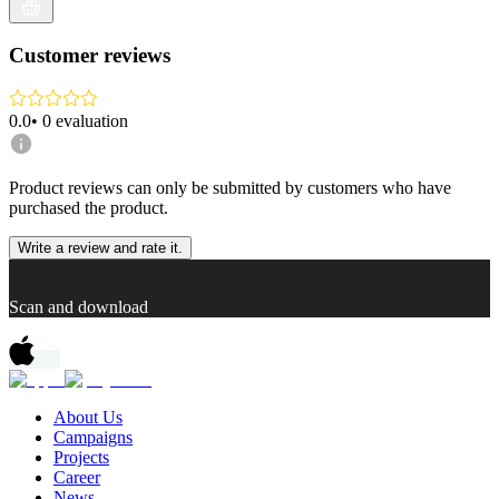
Customer reviews
0.0
•
0
evaluation
Product reviews can only be submitted by customers who have
purchased the product.
Write a review and rate it.
Scan and download
About Us
Campaigns
Projects
Career
News