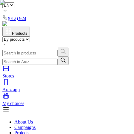
(012) 924
Products
Stores
Araz app
My choices
About Us
Campaigns
Projects