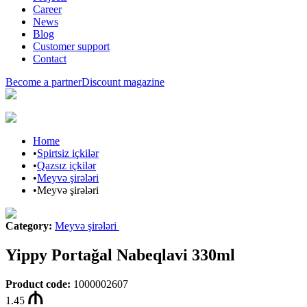
Career
News
Blog
Customer support
Contact
Become a partner
Discount magazine
Home
•
Spirtsiz içkilər
•
Qazsız içkilər
•
Meyvə şirələri
•
Meyvə şirələri
Category
:
Meyvə şirələri
Yippy Portağal Nabeqlavi 330ml
Product code
:
1000002607
1.45