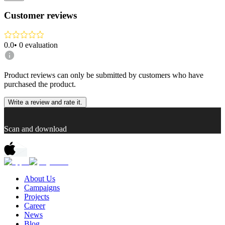
Customer reviews
0.0
•
0
evaluation
Product reviews can only be submitted by customers who have
purchased the product.
Write a review and rate it.
Scan and download
About Us
Campaigns
Projects
Career
News
Blog