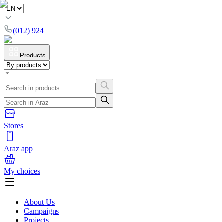
(012) 924
Products
Stores
Araz app
My choices
About Us
Campaigns
Projects