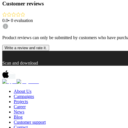
Customer reviews
0.0
•
0
evaluation
Product reviews can only be submitted by customers who have purcha
Write a review and rate it.
Scan and download
About Us
Campaigns
Projects
Career
News
Blog
Customer support
Contact