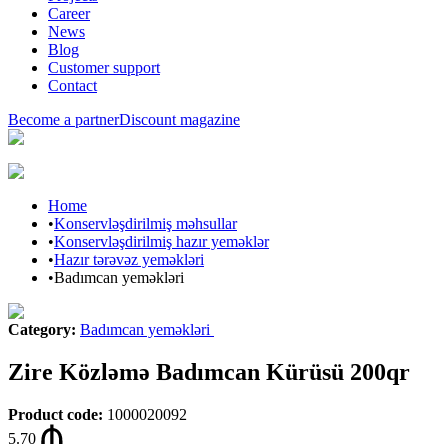
Career
News
Blog
Customer support
Contact
Become a partner
Discount magazine
Home
•
Konservləşdirilmiş məhsullar
•
Konservləşdirilmiş hazır yeməklər
•
Hazır tərəvəz yeməkləri
•
Badımcan yeməkləri
Category
:
Badımcan yeməkləri
Zire Közləmə Badımcan Kürüsü 200qr
Product code
:
1000020092
5.70