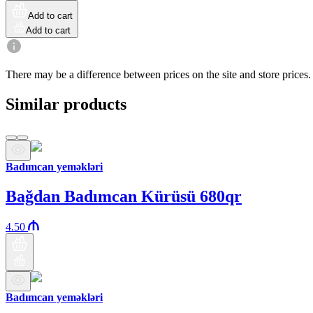
Add to cart
Add to cart
There may be a difference between prices on the site and store prices.
Similar products
Badımcan yeməkləri
Bağdan Badımcan Kürüsü 680qr
4.50
Badımcan yeməkləri