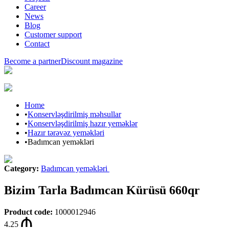
Career
News
Blog
Customer support
Contact
Become a partner
Discount magazine
Home
•
Konservləşdirilmiş məhsullar
•
Konservləşdirilmiş hazır yeməklər
•
Hazır tərəvəz yeməkləri
•
Badımcan yeməkləri
Category
:
Badımcan yeməkləri
Bizim Tarla Badımcan Kürüsü 660qr
Product code
:
1000012946
4.25