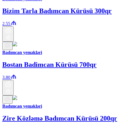
Bizim Tarla Badımcan Kürüsü 300qr
2.55
Badımcan yeməkləri
Bostan Badimcan Kürüsü 700qr
3.80
Badımcan yeməkləri
Zire Közləmə Badımcan Kürüsü 200qr