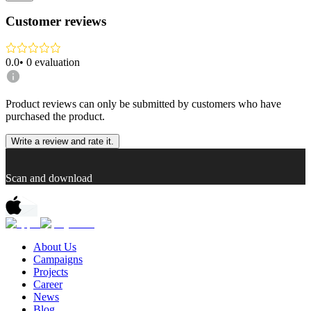
Customer reviews
0.0
•
0
evaluation
Product reviews can only be submitted by customers who have
purchased the product.
Write a review and rate it.
Scan and download
About Us
Campaigns
Projects
Career
News
Blog