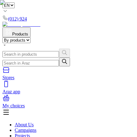
(012) 924
Products
Stores
Araz app
My choices
About Us
Campaigns
Projects