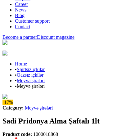
Career
News
Blog
Customer support
Contact
Become a partner
Discount magazine
Home
•
Spirtsiz içkilər
•
Qazsız içkilər
•
Meyvə şirələri
•
Meyvə şirələri
-17%
Category
:
Meyvə şirələri
Sadi Pridonya Alma Şaftalı 1lt
Product code
:
1000018868