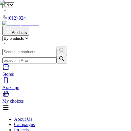
(012) 924
Products
Stores
Araz app
My choices
About Us
Campaigns
Projects