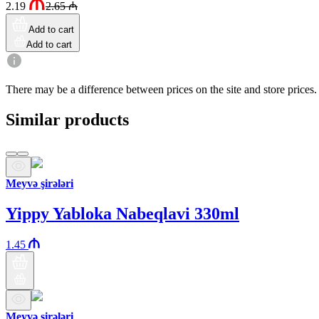
2.19
2.65
₼
Add to cart
Add to cart
There may be a difference between prices on the site and store prices.
Similar products
Meyvə şirələri
Yippy Yabloka Nabeqlavi 330ml
1.45
Meyvə şirələri