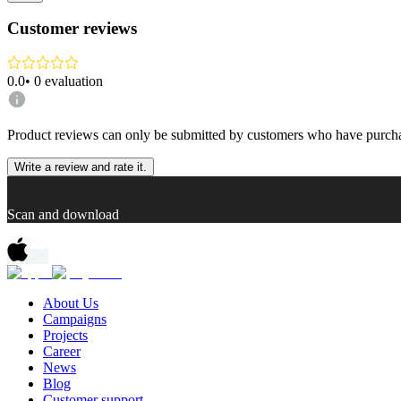
Customer reviews
0.0
•
0
evaluation
Product reviews can only be submitted by customers who have purcha
Write a review and rate it.
Scan and download
About Us
Campaigns
Projects
Career
News
Blog
Customer support