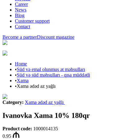
Career
News
Blog
Customer support
Contact
Become a partner
Discount magazine
Home
•
Süd və emal olunmuş ət məhsulları
•
Süd və süd məhsulları - qısa müddətli
•
Xama
•
Xama ədəd az yağlı
Category
:
Xama ədəd az yağlı
Ivanovka Xama 10% 180qr
Product code
:
1000014135
0.95