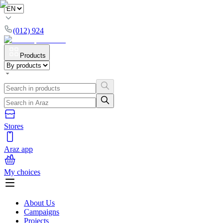
(012) 924
Products
Stores
Araz app
My choices
About Us
Campaigns
Projects