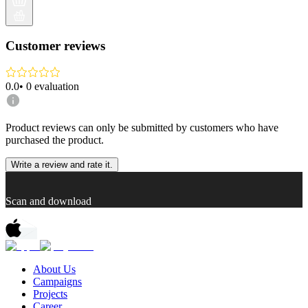
Customer reviews
0.0
•
0
evaluation
Product reviews can only be submitted by customers who have
purchased the product.
Write a review and rate it.
Scan and download
About Us
Campaigns
Projects
Career