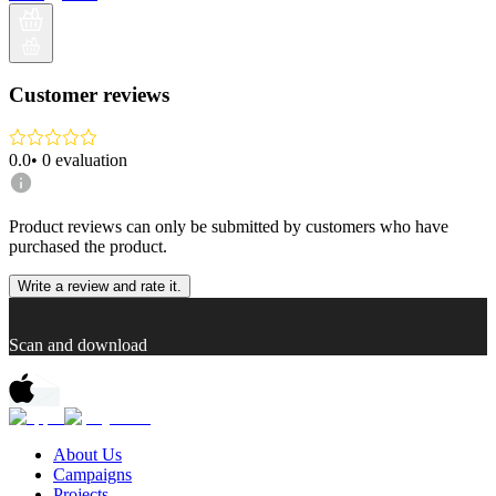
Customer reviews
0.0
•
0
evaluation
Product reviews can only be submitted by customers who have
purchased the product.
Write a review and rate it.
Scan and download
About Us
Campaigns
Projects