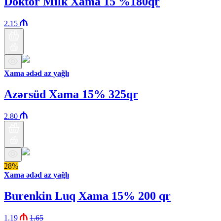
Doktor Milk Xama 15 %180qr
2.15
Xama ədəd az yağlı
Azərsüd Xama 15% 325qr
2.80
28%
Xama ədəd az yağlı
Burenkin Luq Xama 15% 200 qr
1.19
1.65