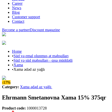
Career
News
Blog
Customer support
Contact
Become a partner
Discount magazine
Home
•
Süd və emal olunmuş ət məhsulları
•
Süd və süd məhsulları - qısa müddətli
•
Xama
•
Xama ədəd az yağlı
-17%
Category
:
Xama ədəd az yağlı
Ehrmann Smetanovna Xama 15% 375qr
Product code
:
1000013728