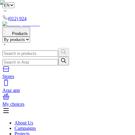
(012) 924
Products
Stores
Araz app
My choices
About Us
Campaigns
Projects