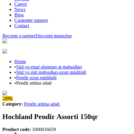
Career
News
Blog
Customer support
Contact
Become a partner
Discount magazine
Home
•
Süd və emal olunmuş ət məhsulları
•
Süd və süd məhsulları-uzun müddətli
•
Pendir uzun müddətli
•
Pendir əritmə ədəd
-29%
Category
:
Pendir əritmə ədəd
Hochland Pendir Assorti 150qr
Product code
:
1000016659