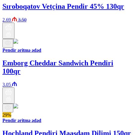
Sıroboqatov Vetçina Pendir 45% 130qr
2.69
3.50
Pendir əritmə ədəd
Emborg Cheddar Sandwich Pendiri
100qr
3.05
29%
Pendir əritmə ədəd
Hochland Pendiri Maasdam Dilimi 150qr