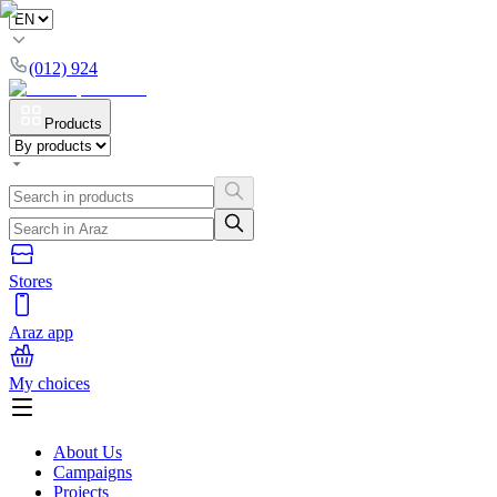
(012) 924
Products
Stores
Araz app
My choices
About Us
Campaigns
Projects