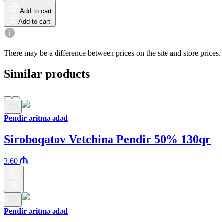
Add to cart
Add to cart
There may be a difference between prices on the site and store prices.
Similar products
Pendir əritmə ədəd
Siroboqatov Vetchina Pendir 50% 130qr
3.60
Pendir əritmə ədəd