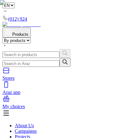
(012) 924
Products
Stores
Araz app
My choices
About Us
Campaigns
Projects