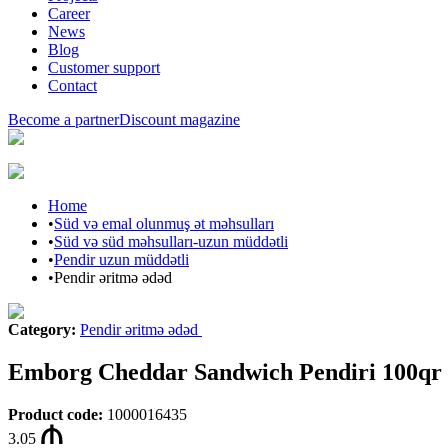
Career
News
Blog
Customer support
Contact
Become a partner
Discount magazine
Home
•
Süd və emal olunmuş ət məhsulları
•
Süd və süd məhsulları-uzun müddətli
•
Pendir uzun müddətli
•
Pendir əritmə ədəd
Category
:
Pendir əritmə ədəd
Emborg Cheddar Sandwich Pendiri 100qr
Product code
:
1000016435
3.05