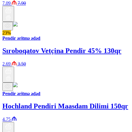
7.09
7.90
23%
Pendir əritmə ədəd
Sıroboqatov Vetçina Pendir 45% 130qr
2.69
3.50
Pendir əritmə ədəd
Hochland Pendiri Maasdam Dilimi 150qr
4.75