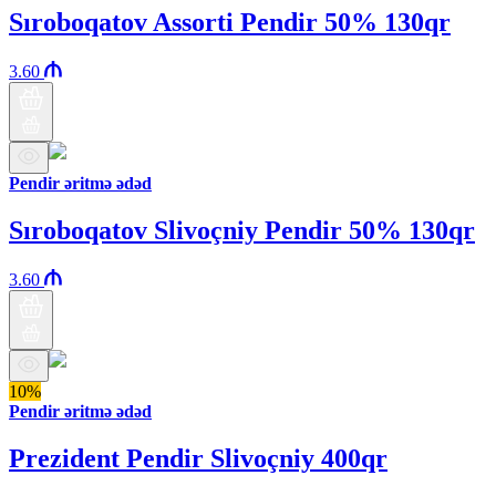
Sıroboqatov Assorti Pendir 50% 130qr
3.60
Pendir əritmə ədəd
Sıroboqatov Slivoçniy Pendir 50% 130qr
3.60
10%
Pendir əritmə ədəd
Prezident Pendir Slivoçniy 400qr