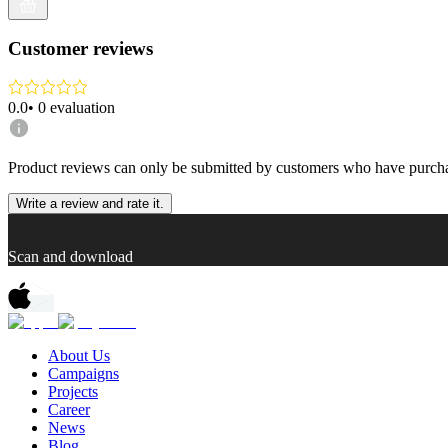
Customer reviews
0.0
•
0
evaluation
Product reviews can only be submitted by customers who have purcha
Write a review and rate it.
Scan and download
About Us
Campaigns
Projects
Career
News
Blog