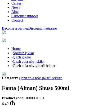
Career
News
Blog
Customer support
Contact
Become a partner
Discount magazine
Home
•
Spirtsiz içkilər
•
Qazlı içkilər
•
Qazlı cola növ içkilər
•
Qazlı cola növ şəkərli içkilər
Category
:
Qazlı cola növ şəkərli içkilər
Fanta (Alman) Shuse 500ml
Product code
:
1000031031
6.40