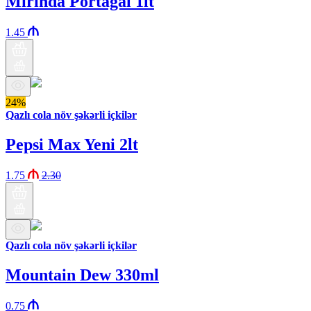
Mirinda Portağal 1lt
1.45
24%
Qazlı cola növ şəkərli içkilər
Pepsi Max Yeni 2lt
1.75
2.30
Qazlı cola növ şəkərli içkilər
Mountain Dew 330ml
0.75