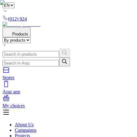
(012) 924
Products
Stores
Araz app
My choices
About Us
Campaigns
Projects