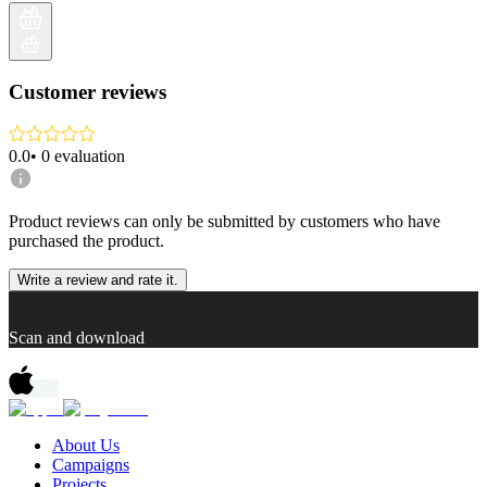
Customer reviews
0.0
•
0
evaluation
Product reviews can only be submitted by customers who have
purchased the product.
Write a review and rate it.
Scan and download
About Us
Campaigns
Projects