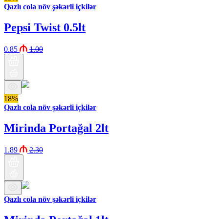
Qazlı cola növ şəkərli içkilər
Pepsi Twist 0.5lt
0.85
1.00
18%
Qazlı cola növ şəkərli içkilər
Mirinda Portağal 2lt
1.89
2.30
Qazlı cola növ şəkərli içkilər