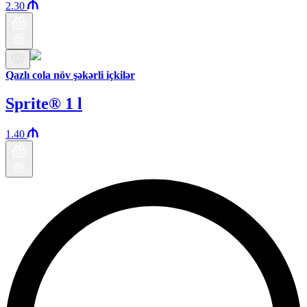
2.30
Qazlı cola növ şəkərli içkilər
Sprite® 1 l
1.40