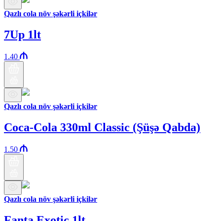
Qazlı cola növ şəkərli içkilər
7Up 1lt
1.40
Qazlı cola növ şəkərli içkilər
Coca-Cola 330ml Classic (Şüşə Qabda)
1.50
Qazlı cola növ şəkərli içkilər
Fanta Exotic 1lt