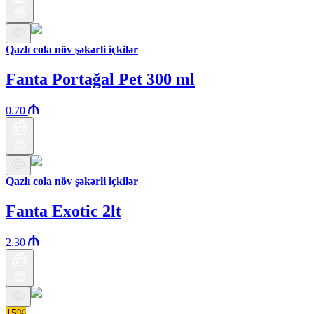
Qazlı cola növ şəkərli içkilər
Fanta Portağal Pet 300 ml
0.70
Qazlı cola növ şəkərli içkilər
Fanta Exotic 2lt
2.30
15%