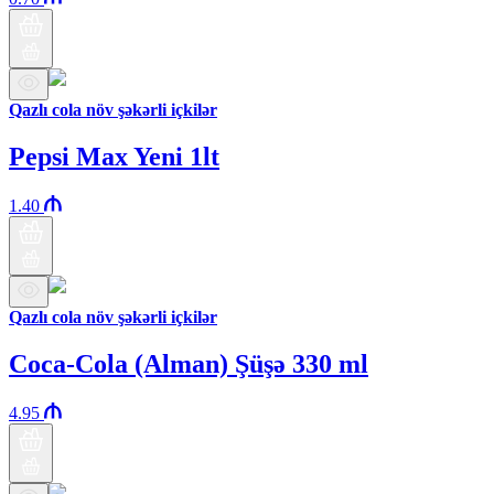
Qazlı cola növ şəkərli içkilər
Pepsi Max Yeni 1lt
1.40
Qazlı cola növ şəkərli içkilər
Coca-Cola (Alman) Şüşə 330 ml
4.95