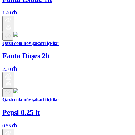
1.40
Qazlı cola növ şəkərli içkilər
Fanta Düşes 2lt
2.30
Qazlı cola növ şəkərli içkilər
Pepsi 0.25 lt
0.55