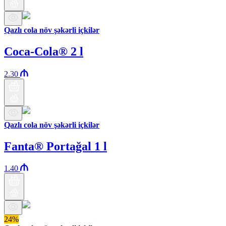
Qazlı cola növ şəkərli içkilər
Coca-Cola® 2 l
2.30
Qazlı cola növ şəkərli içkilər
Fanta® Portağal 1 l
1.40
24%