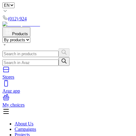
(012) 924
Products
Stores
Araz app
My choices
About Us
Campaigns
Projects