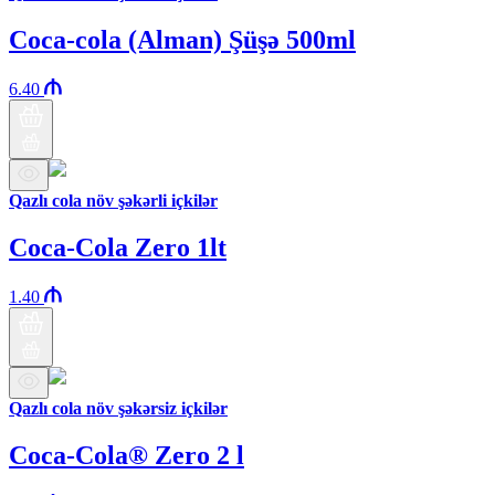
Coca-cola (Alman) Şüşə 500ml
6.40
Qazlı cola növ şəkərli içkilər
Coca-Cola Zero 1lt
1.40
Qazlı cola növ şəkərsiz içkilər
Coca-Cola® Zero 2 l