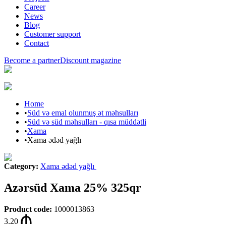
Career
News
Blog
Customer support
Contact
Become a partner
Discount magazine
Home
•
Süd və emal olunmuş ət məhsulları
•
Süd və süd məhsulları - qısa müddətli
•
Xama
•
Xama ədəd yağlı
Category
:
Xama ədəd yağlı
Azərsüd Xama 25% 325qr
Product code
:
1000013863
3.20