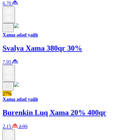
6.70
Xama ədəd yağlı
Svalya Xama 380qr 30%
7.95
27%
Xama ədəd yağlı
Burenkin Luq Xama 20% 400qr
2.15
2.95