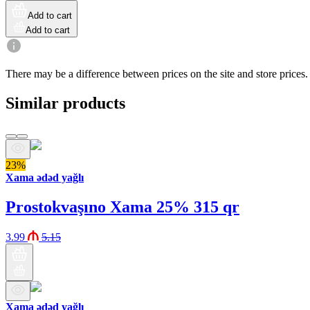
Add to cart
Add to cart
There may be a difference between prices on the site and store prices.
Similar products
23%
Xama ədəd yağlı
Prostokvaşıno Xama 25% 315 qr
3.99
5.15
Xama ədəd yağlı