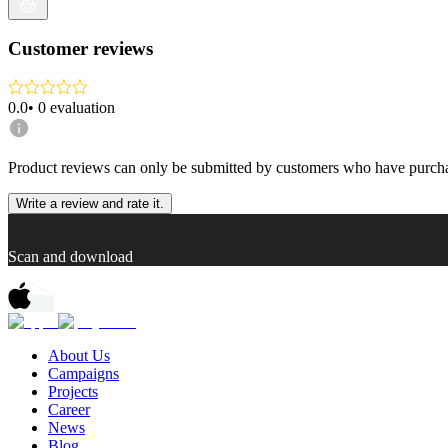
Customer reviews
0.0
•
0
evaluation
Product reviews can only be submitted by customers who have purcha
Write a review and rate it.
Scan and download
About Us
Campaigns
Projects
Career
News
Blog