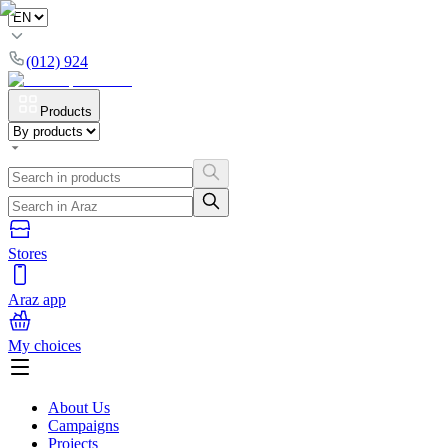
(012) 924
Products
Stores
Araz app
My choices
About Us
Campaigns
Projects