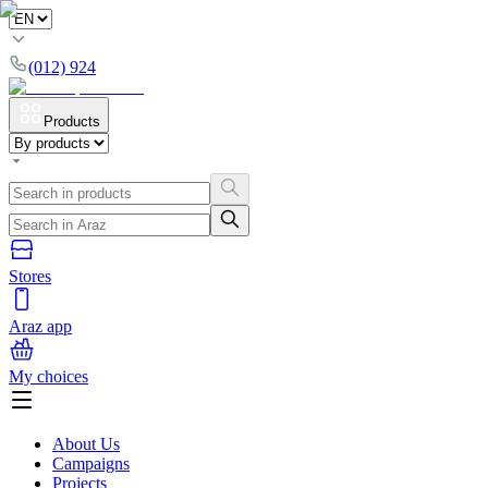
(012) 924
Products
Stores
Araz app
My choices
About Us
Campaigns
Projects