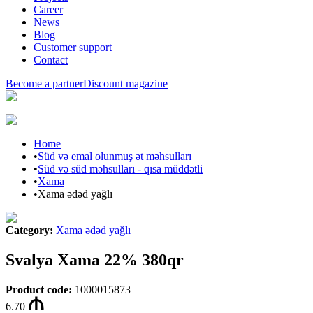
Career
News
Blog
Customer support
Contact
Become a partner
Discount magazine
Home
•
Süd və emal olunmuş ət məhsulları
•
Süd və süd məhsulları - qısa müddətli
•
Xama
•
Xama ədəd yağlı
Category
:
Xama ədəd yağlı
Svalya Xama 22% 380qr
Product code
:
1000015873
6.70