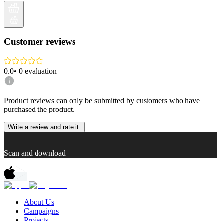
Customer reviews
0.0
•
0
evaluation
Product reviews can only be submitted by customers who have
purchased the product.
Write a review and rate it.
Scan and download
About Us
Campaigns
Projects