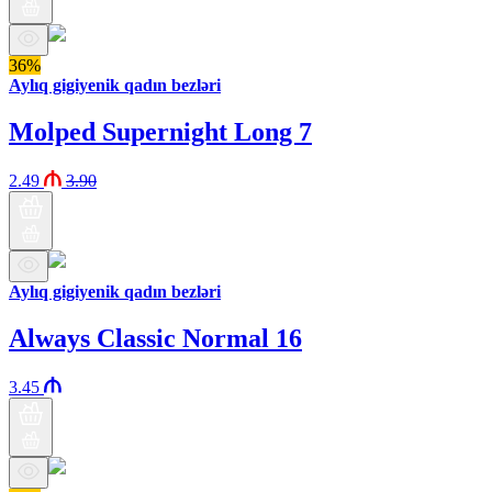
36%
Aylıq gigiyenik qadın bezləri
Molped Supernight Long 7
2.49
3.90
Aylıq gigiyenik qadın bezləri
Always Classic Normal 16
3.45