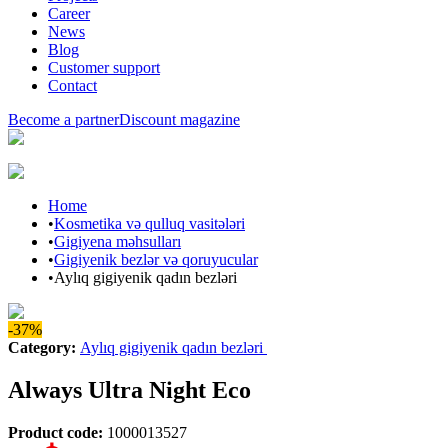
Career
News
Blog
Customer support
Contact
Become a partner
Discount magazine
Home
•
Kosmetika və qulluq vasitələri
•
Gigiyena məhsulları
•
Gigiyenik bezlər və qoruyucular
•
Aylıq gigiyenik qadın bezləri
-37%
Category
:
Aylıq gigiyenik qadın bezləri
Always Ultra Night Eco
Product code
:
1000013527