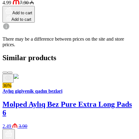
4.99
7.90
₼
Add to cart
Add to cart
There may be a difference between prices on the site and store
prices.
Similar products
36%
Aylıq gigiyenik qadın bezləri
Molped Aylıq Bez Pure Extra Long Pads
6
2.49
3.90