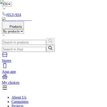
(012) 924
Products
Stores
Araz app
My choices
About Us
Campaigns
Projects