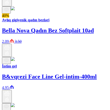
40%
Aylıq gigiyenik qadın bezləri
Bella Nova Qadın Bez Softplait 10əd
2.09
3.50
İntim gel
B&vqrezi Face Line Gel-intim-400ml
4.95