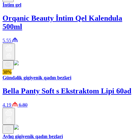
İntim gel
Orqanic Beauty İntim Qel Kalendula
500ml
5.55
38%
Gündəlik gigiyenik qadın bezləri
Bella Panty Soft s Ekstraktom Lipi 60əd
4.19
6.80
Aylıq gigiyenik qadın bezləri