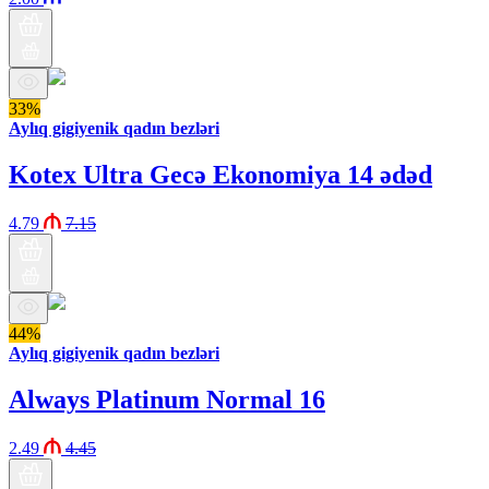
33%
Aylıq gigiyenik qadın bezləri
Kotex Ultra Gecə Ekonomiya 14 ədəd
4.79
7.15
44%
Aylıq gigiyenik qadın bezləri
Always Platinum Normal 16
2.49
4.45