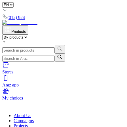
(012) 924
Products
Stores
Araz app
My choices
About Us
Campaigns
Projects