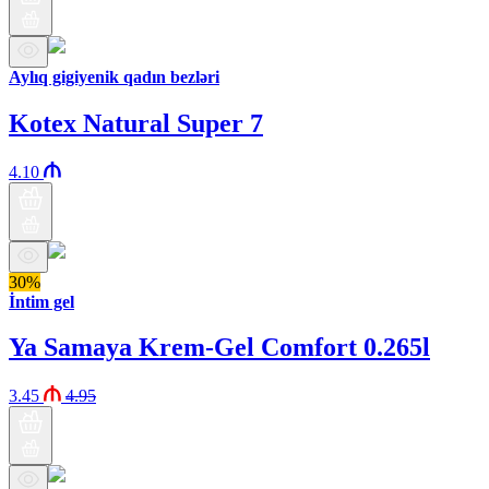
Aylıq gigiyenik qadın bezləri
Kotex Natural Super 7
4.10
30%
İntim gel
Ya Samaya Krem-Gel Comfort 0.265l
3.45
4.95