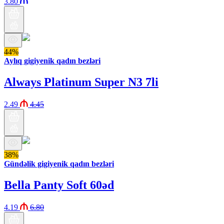
3.80
44%
Aylıq gigiyenik qadın bezləri
Always Platinum Super N3 7li
2.49
4.45
38%
Gündəlik gigiyenik qadın bezləri
Bella Panty Soft 60əd
4.19
6.80