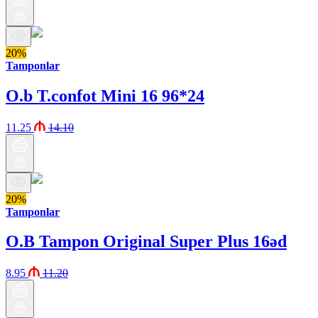
20%
Tamponlar
O.b T.confot Mini 16 96*24
11.25
14.10
20%
Tamponlar
O.B Tampon Original Super Plus 16əd
8.95
11.20