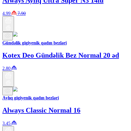
Always Aylıq Ultra Super N3 14lü
4.99
7.90
Gündəlik gigiyenik qadın bezləri
Kotex Deo Gündəlik Bez Normal 20 əd
2.80
Aylıq gigiyenik qadın bezləri
Always Classic Normal 16
3.45