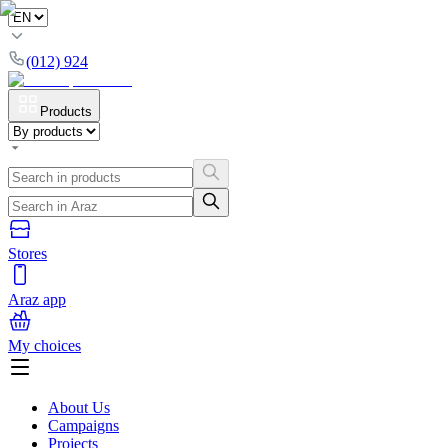
(012) 924
Products
Stores
Araz app
My choices
About Us
Campaigns
Projects