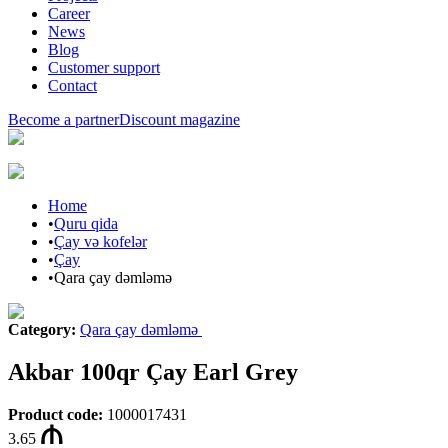
Career
News
Blog
Customer support
Contact
Become a partner
Discount magazine
Home
•
Quru qida
•
Çay və kofelər
•
Çay
•
Qara çay dəmləmə
Category
:
Qara çay dəmləmə
Akbar 100qr Çay Earl Grey
Product code
:
1000017431
3.65