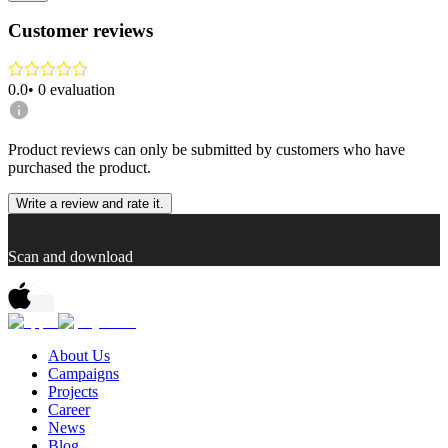
Customer reviews
0.0
•
0
evaluation
Product reviews can only be submitted by customers who have
purchased the product.
Write a review and rate it.
Scan and download
About Us
Campaigns
Projects
Career
News
Blog