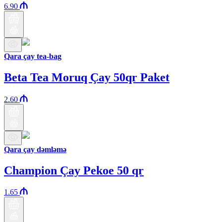
6.90
Qara çay tea-bag
Beta Tea Moruq Çay 50qr Paket
2.60
Qara çay dəmləmə
Champion Çay Pekoe 50 qr
1.65