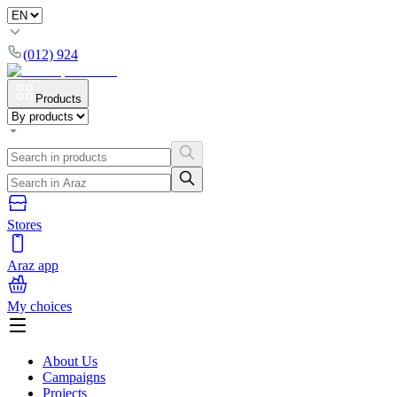
(012) 924
Products
Stores
Araz app
My choices
About Us
Campaigns
Projects