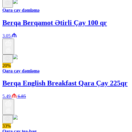
Qara çay dəmləmə
Berqa Berqamot Ətirli Çay 100 qr
3.05
20%
Qara çay dəmləmə
Berqa English Breakfast Qara Çay 225qr
5.49
6.85
33%
Qara çay tea-bag