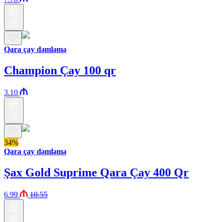
Qara çay dəmləmə
Champion Çay 100 qr
3.10
34%
Qara çay dəmləmə
Şax Gold Suprime Qara Çay 400 Qr
6.99
10.55