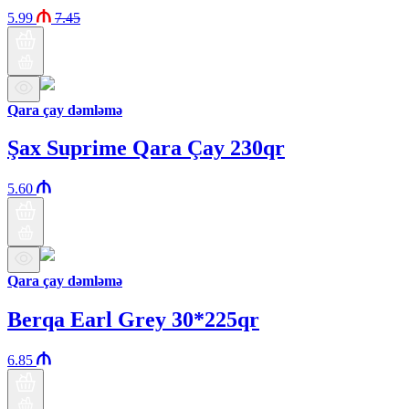
5.99
7.45
Qara çay dəmləmə
Şax Suprime Qara Çay 230qr
5.60
Qara çay dəmləmə
Berqa Earl Grey 30*225qr
6.85