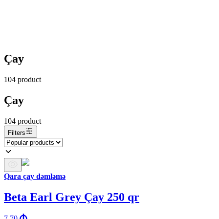
Çay
104
product
Çay
104
product
Filters
Qara çay dəmləmə
Beta Earl Grey Çay 250 qr
7.70