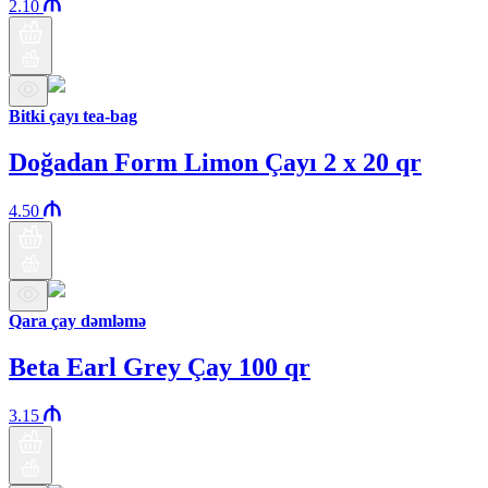
2.10
Bitki çayı tea-bag
Doğadan Form Limon Çayı 2 x 20 qr
4.50
Qara çay dəmləmə
Beta Earl Grey Çay 100 qr
3.15