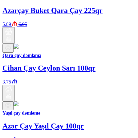
Azərçay Buket Qara Çay 225qr
5.89
6.95
Qara çay dəmləmə
Cihan Çay Ceylon Sarı 100qr
3.75
Yaşıl çay dəmləmə
Azər Çay Yaşıl Çay 100qr