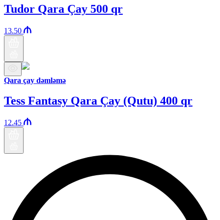
Tudor Qara Çay 500 qr
13.50
Qara çay dəmləmə
Tess Fantasy Qara Çay (Qutu) 400 qr
12.45