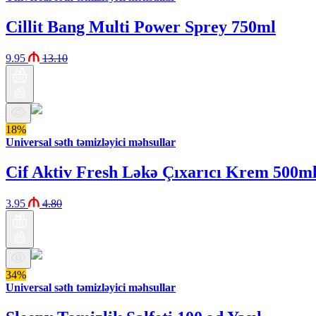
Cillit Bang Multi Power Sprey 750ml
9.95
13.10
18%
Universal səth təmizləyici məhsullar
Cif Aktiv Fresh Ləkə Çıxarıcı Krem 500m
3.95
4.80
34%
Universal səth təmizləyici məhsullar