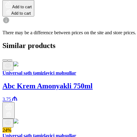
Add to cart
Add to cart
There may be a difference between prices on the site and store prices.
Similar products
Universal səth təmizləyici məhsullar
Abc Krem Amonyakli 750ml
3.75
24%
Universal səth təmizləyici məhsullar