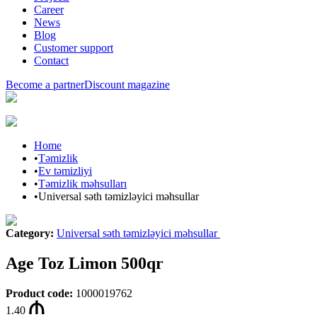
Career
News
Blog
Customer support
Contact
Become a partner
Discount magazine
Home
•
Təmizlik
•
Ev təmizliyi
•
Təmizlik məhsulları
•
Universal səth təmizləyici məhsullar
Category
:
Universal səth təmizləyici məhsullar
Age Toz Limon 500qr
Product code
:
1000019762
1.40