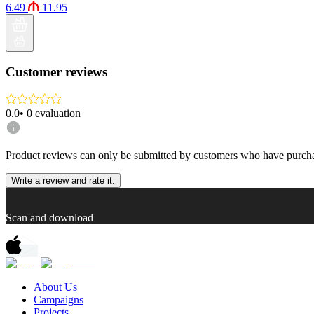
6.49
11.95
Customer reviews
0.0
•
0
evaluation
Product reviews can only be submitted by customers who have purcha
Write a review and rate it.
Scan and download
About Us
Campaigns
Projects