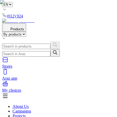
(012) 924
Products
Stores
Araz app
My choices
About Us
Campaigns
Projects