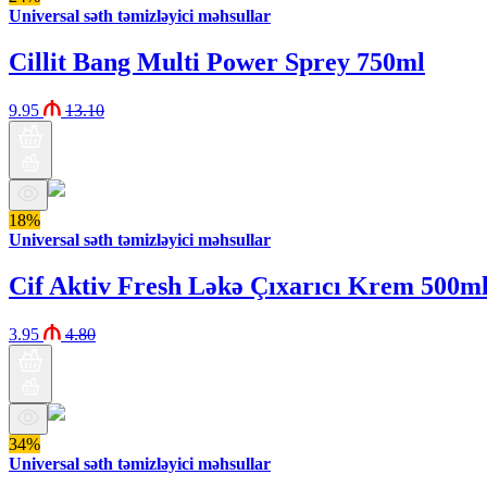
Universal səth təmizləyici məhsullar
Cillit Bang Multi Power Sprey 750ml
9.95
13.10
18%
Universal səth təmizləyici məhsullar
Cif Aktiv Fresh Ləkə Çıxarıcı Krem 500m
3.95
4.80
34%
Universal səth təmizləyici məhsullar