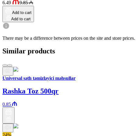
6.49
9.85
₼
Add to cart
Add to cart
There may be a difference between prices on the site and store prices.
Similar products
Universal səth təmizləyici məhsullar
Rashka Toz 500qr
0.85
24%