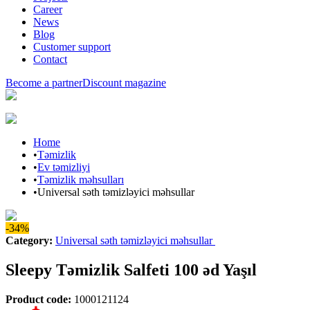
Career
News
Blog
Customer support
Contact
Become a partner
Discount magazine
Home
•
Təmizlik
•
Ev təmizliyi
•
Təmizlik məhsulları
•
Universal səth təmizləyici məhsullar
-34%
Category
:
Universal səth təmizləyici məhsullar
Sleepy Təmizlik Salfeti 100 əd Yaşıl
Product code
:
1000121124