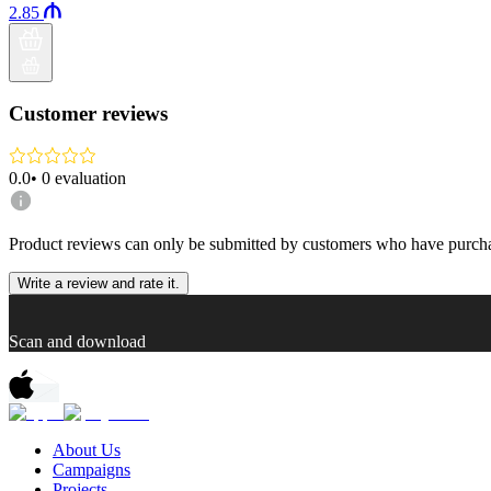
2.85
Customer reviews
0.0
•
0
evaluation
Product reviews can only be submitted by customers who have purcha
Write a review and rate it.
Scan and download
About Us
Campaigns
Projects