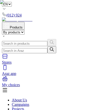
(012) 924
Products
Stores
Araz app
My choices
About Us
Campaigns
Projects