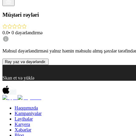
Müştəri rəyləri
0.0
•
0
dəyərləndirmə
Məhsul dəyərləndirməsi yalnız həmin məhsulu almış şəxslər tərəfindən 
Rəy yaz və dəyərləndir.
Skan et və yüklə
Haqqımızda
Kampaniyalar
Layihələr
Karyera
Xəbərlər
Bloq