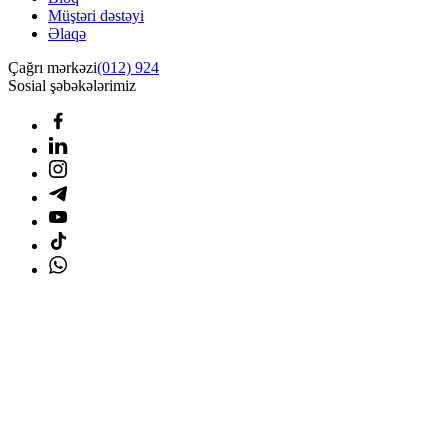
Müştəri dəstəyi
Əlaqə
Çağrı mərkəzi
(012) 924
Sosial şəbəkələrimiz