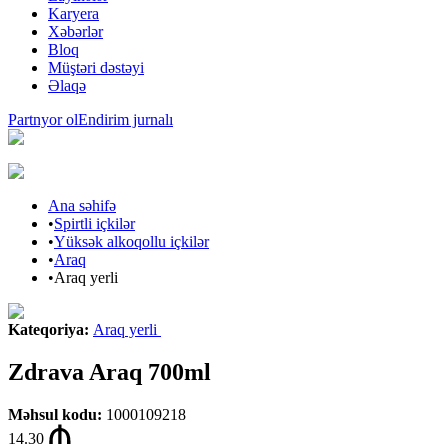
Karyera
Xəbərlər
Bloq
Müştəri dəstəyi
Əlaqə
Partnyor ol
Endirim jurnalı
Ana səhifə
•
Spirtli içkilər
•
Yüksək alkoqollu içkilər
•
Araq
•
Araq yerli
Kateqoriya
:
Araq yerli
Zdrava Araq 700ml
Məhsul kodu
:
1000109218
14.30