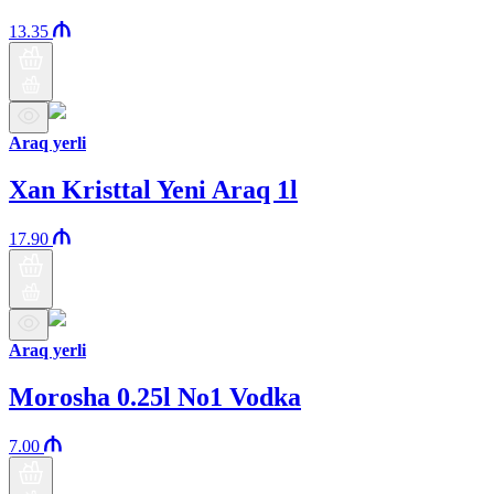
13.35
Araq yerli
Xan Kristtal Yeni Araq 1l
17.90
Araq yerli
Morosha 0.25l No1 Vodka
7.00