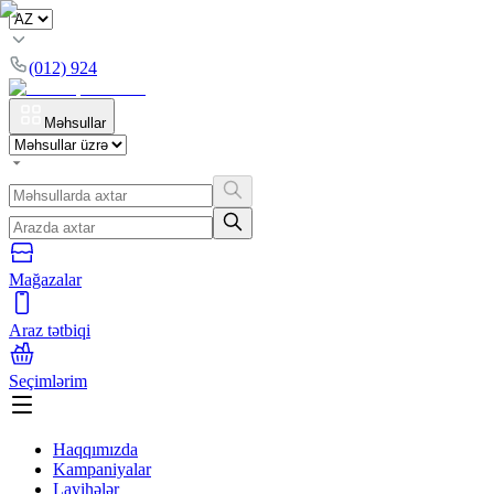
(012) 924
Məhsullar
Mağazalar
Araz tətbiqi
Seçimlərim
Haqqımızda
Kampaniyalar
Layihələr