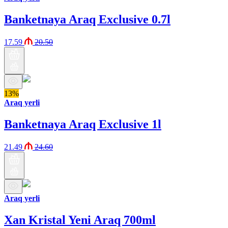
Banketnaya Araq Exclusive 0.7l
17.59
20.50
13%
Araq yerli
Banketnaya Araq Exclusive 1l
21.49
24.60
Araq yerli
Xan Kristal Yeni Araq 700ml