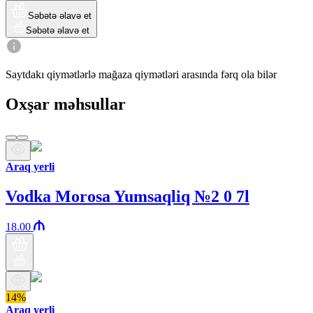
Səbətə əlavə et
Səbətə əlavə et
Saytdakı qiymətlərlə mağaza qiymətləri arasında fərq ola bilər
Oxşar məhsullar
Araq yerli
Vodka Morosa Yumsaqliq №2 0 7l
18.00
14%
Araq yerli