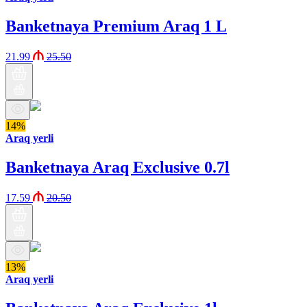
Banketnaya Premium Araq 1 L
21.99
25.50
14%
Araq yerli
Banketnaya Araq Exclusive 0.7l
17.59
20.50
13%
Araq yerli