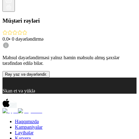
Müştəri rəyləri
0.0
•
0
dəyərləndirmə
Məhsul dəyərləndirməsi yalnız həmin məhsulu almış şəxslər
tərəfindən edilə bilər.
Rəy yaz və dəyərləndir.
Skan et və yüklə
Haqqımızda
Kampaniyalar
Layihələr
Karyera