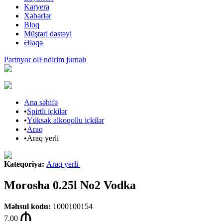
Karyera
Xəbərlər
Bloq
Müştəri dəstəyi
Əlaqə
Partnyor ol
Endirim jurnalı
Ana səhifə
•
Spirtli içkilər
•
Yüksək alkoqollu içkilər
•
Araq
•
Araq yerli
Kateqoriya
:
Araq yerli
Morosha 0.25l No2 Vodka
Məhsul kodu
:
1000100154
7.00