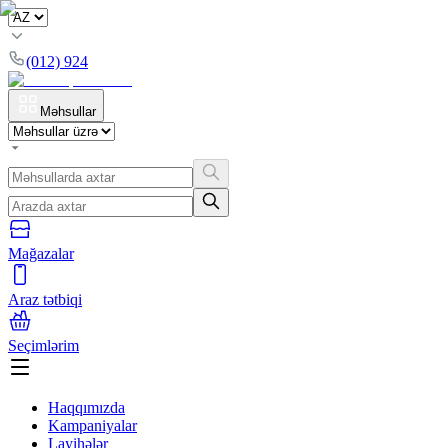
(012) 924
Məhsullar
Mağazalar
Araz tətbiqi
Seçimlərim
Haqqımızda
Kampaniyalar
Layihələr