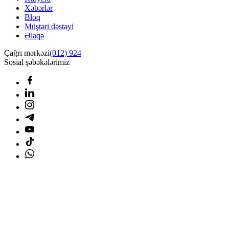
Xəbərlər
Bloq
Müştəri dəstəyi
Əlaqə
Çağrı mərkəzi
(012) 924
Sosial şəbəkələrimiz