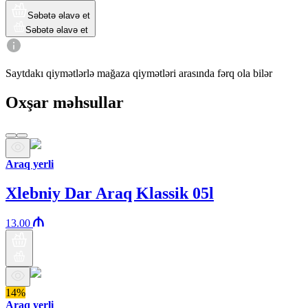
Səbətə əlavə et
Səbətə əlavə et
Saytdakı qiymətlərlə mağaza qiymətləri arasında fərq ola bilər
Oxşar məhsullar
Araq yerli
Xlebniy Dar Araq Klassik 05l
13.00
14%
Araq yerli