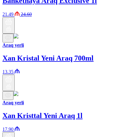
Banketnaya Araq Exclusive 1l
21.49
24.60
Araq yerli
Xan Kristal Yeni Araq 700ml
13.35
Araq yerli
Xan Kristtal Yeni Araq 1l
17.90