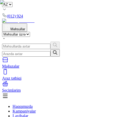
(012) 924
Məhsullar
Mağazalar
Araz tətbiqi
Seçimlərim
Haqqımızda
Kampaniyalar
Layihələr