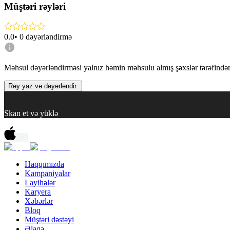
Müştəri rəyləri
0.0
•
0
dəyərləndirmə
Məhsul dəyərləndirməsi yalnız həmin məhsulu almış şəxslər tərəfindən 
Rəy yaz və dəyərləndir.
Skan et və yüklə
Haqqımızda
Kampaniyalar
Layihələr
Karyera
Xəbərlər
Bloq
Müştəri dəstəyi
Əlaqə