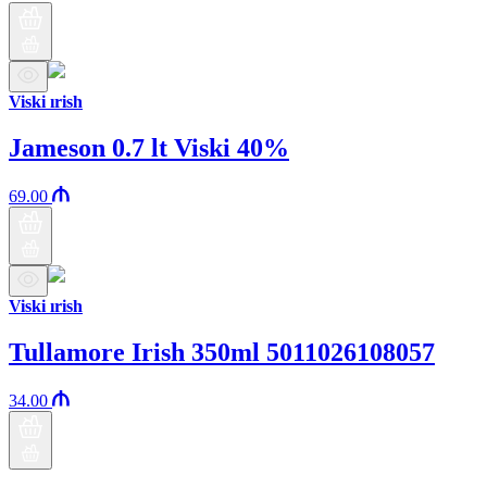
Viski ırish
Jameson 0.7 lt Viski 40%
69.00
Viski ırish
Tullamore Irish 350ml 5011026108057
34.00