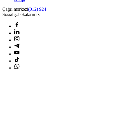
Çağrı mərkəzi
(012) 924
Sosial şəbəkələrimiz
Ana səhifə