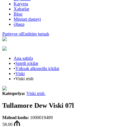
Karyera
Xəbərlər
Bloq
Müştəri dəstəyi
Əlaqə
Partnyor ol
Endirim jurnalı
Ana səhifə
•
Spirtli içkilər
•
Yüksək alkoqollu içkilər
•
Viski
•
Viski ırish
Kateqoriya
:
Viski ırish
Tullamore Dew Viski 07l
Məhsul kodu
:
1000019489
58.00