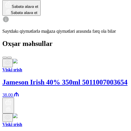
Səbətə əlavə et
Səbətə əlavə et
Saytdakı qiymətlərlə mağaza qiymətləri arasında fərq ola bilər
Oxşar məhsullar
Viski ırish
Jameson Irish 40% 350ml 5011007003654
38.00
Viski ırish