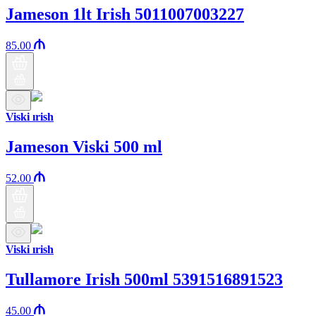
Jameson 1lt Irish 5011007003227
85.00
Viski ırish
Jameson Viski 500 ml
52.00
Viski ırish
Tullamore Irish 500ml 5391516891523
45.00