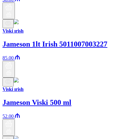
Viski ırish
Jameson 1lt Irish 5011007003227
85.00
Viski ırish
Jameson Viski 500 ml
52.00