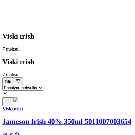
Viski ırish
7
məhsul
Viski ırish
7
məhsul
Filters
Viski ırish
Jameson Irish 40% 350ml 5011007003654
38.00