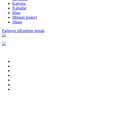
Karyera
Xəbərlər
Bloq
Müştəri dəstəyi
Əlaqə
Partnyor ol
Endirim jurnalı