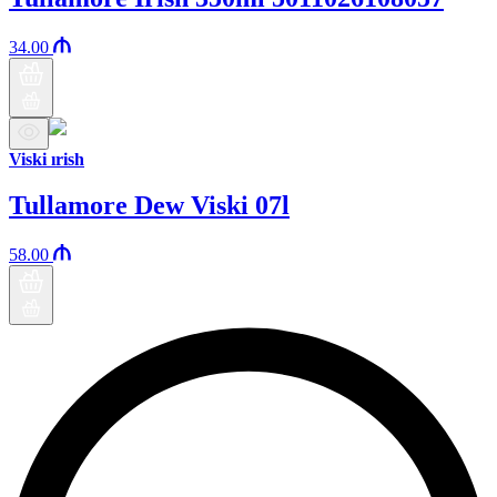
34.00
Viski ırish
Tullamore Dew Viski 07l
58.00