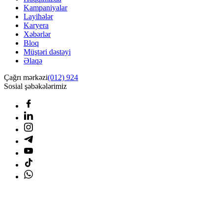
Kampaniyalar
Layihələr
Karyera
Xəbərlər
Bloq
Müştəri dəstəyi
Əlaqə
Çağrı mərkəzi
(012) 924
Sosial şəbəkələrimiz