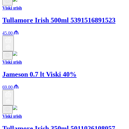
Viski ırish
Tullamore Irish 500ml 5391516891523
45.00
Viski ırish
Jameson 0.7 lt Viski 40%
69.00
Viski ırish
Tullamore Irish 350ml 5011026108057