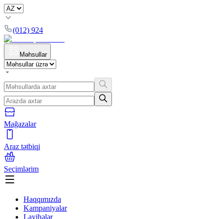
(012) 924
Məhsullar
Mağazalar
Araz tətbiqi
Seçimlərim
Haqqımızda
Kampaniyalar
Layihələr