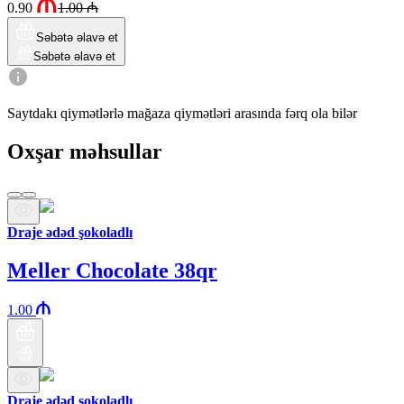
0.90
1.00
₼
Səbətə əlavə et
Səbətə əlavə et
Saytdakı qiymətlərlə mağaza qiymətləri arasında fərq ola bilər
Oxşar məhsullar
Draje ədəd şokoladlı
Meller Chocolate 38qr
1.00
Draje ədəd şokoladlı