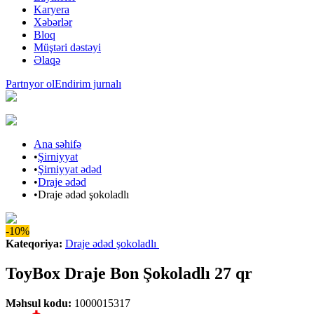
Karyera
Xəbərlər
Bloq
Müştəri dəstəyi
Əlaqə
Partnyor ol
Endirim jurnalı
Ana səhifə
•
Şirniyyat
•
Şirniyyat ədəd
•
Draje ədəd
•
Draje ədəd şokoladlı
-10%
Kateqoriya
:
Draje ədəd şokoladlı
ToyBox Draje Bon Şokoladlı 27 qr
Məhsul kodu
:
1000015317