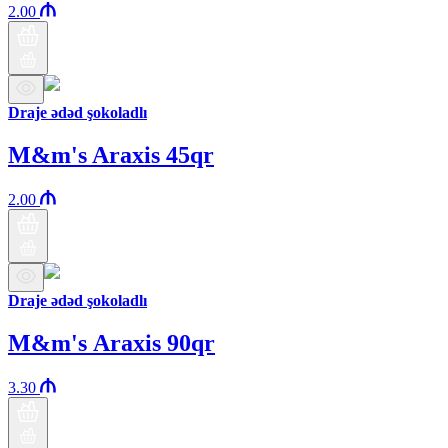
2.00
Draje ədəd şokoladlı
M&m's Araxis 45qr
2.00
Draje ədəd şokoladlı
M&m's Аraxis 90qr
3.30