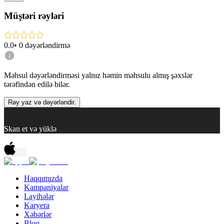
Müştəri rəyləri
0.0
•
0
dəyərləndirmə
Məhsul dəyərləndirməsi yalnız həmin məhsulu almış şəxslər
tərəfindən edilə bilər.
Rəy yaz və dəyərləndir.
Skan et və yüklə
Haqqımızda
Kampaniyalar
Layihələr
Karyera
Xəbərlər
Bloq