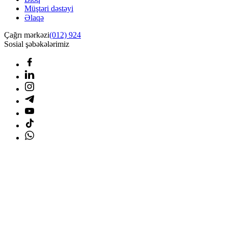
Müştəri dəstəyi
Əlaqə
Çağrı mərkəzi
(012) 924
Sosial şəbəkələrimiz