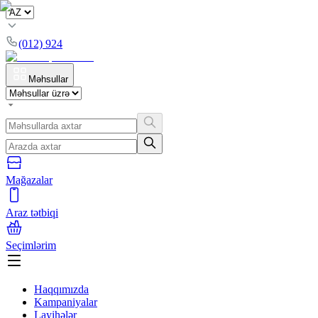
(012) 924
Məhsullar
Mağazalar
Araz tətbiqi
Seçimlərim
Haqqımızda
Kampaniyalar
Layihələr