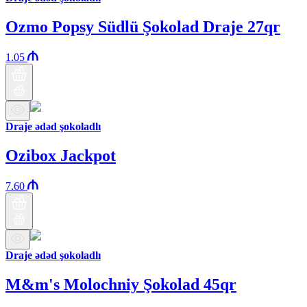
Ozmo Popsy Südlü Şokolad Draje 27qr
1.05
Draje ədəd şokoladlı
Ozibox Jackpot
7.60
Draje ədəd şokoladlı
M&m's Molochniy Şokolad 45qr