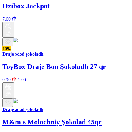
Ozibox Jackpot
7.60
10%
Draje ədəd şokoladlı
ToyBox Draje Bon Şokoladlı 27 qr
0.90
1.00
Draje ədəd şokoladlı
M&m's Molochniy Şokolad 45qr