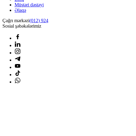
Müştəri dəstəyi
Əlaqə
Çağrı mərkəzi
(012) 924
Sosial şəbəkələrimiz