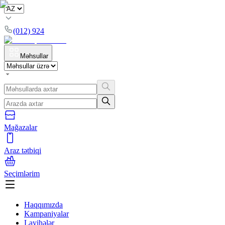
(012) 924
Məhsullar
Mağazalar
Araz tətbiqi
Seçimlərim
Haqqımızda
Kampaniyalar
Layihələr