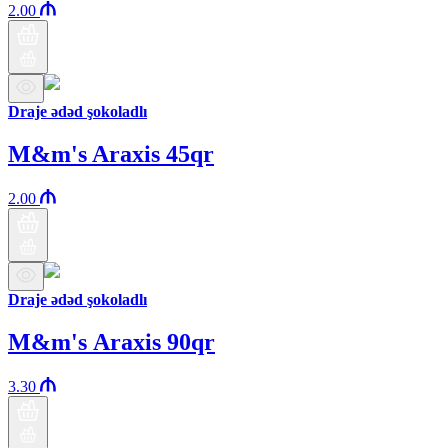
2.00
Draje ədəd şokoladlı
M&m's Araxis 45qr
2.00
Draje ədəd şokoladlı
M&m's Аraxis 90qr
3.30