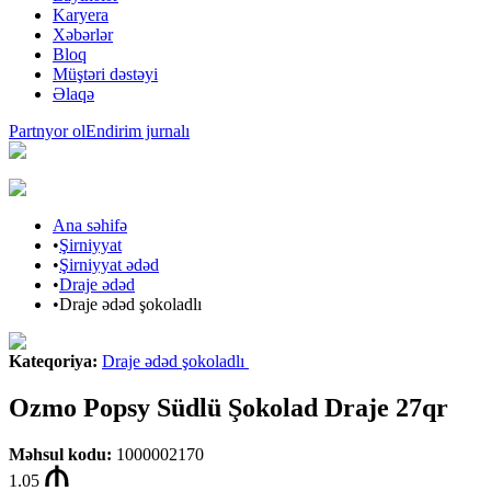
Karyera
Xəbərlər
Bloq
Müştəri dəstəyi
Əlaqə
Partnyor ol
Endirim jurnalı
Ana səhifə
•
Şirniyyat
•
Şirniyyat ədəd
•
Draje ədəd
•
Draje ədəd şokoladlı
Kateqoriya
:
Draje ədəd şokoladlı
Ozmo Popsy Südlü Şokolad Draje 27qr
Məhsul kodu
:
1000002170
1.05