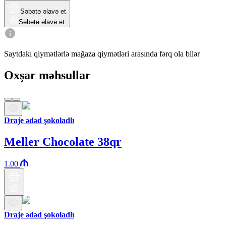
Səbətə əlavə et
Səbətə əlavə et
Saytdakı qiymətlərlə mağaza qiymətləri arasında fərq ola bilər
Oxşar məhsullar
Draje ədəd şokoladlı
Meller Chocolate 38qr
1.00
Draje ədəd şokoladlı