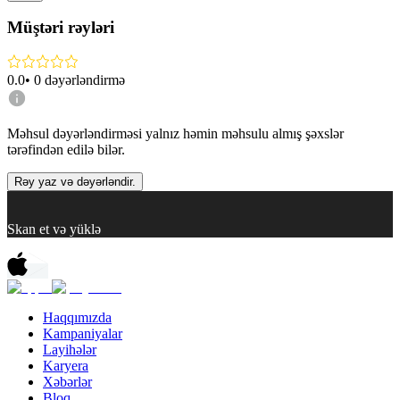
Müştəri rəyləri
0.0
•
0
dəyərləndirmə
Məhsul dəyərləndirməsi yalnız həmin məhsulu almış şəxslər
tərəfindən edilə bilər.
Rəy yaz və dəyərləndir.
Skan et və yüklə
Haqqımızda
Kampaniyalar
Layihələr
Karyera
Xəbərlər
Bloq