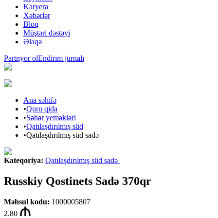
Karyera
Xəbərlər
Bloq
Müştəri dəstəyi
Əlaqə
Partnyor ol
Endirim jurnalı
Ana səhifə
•
Quru qida
•
Səhər yeməkləri
•
Qatılaşdırılmış süd
•
Qatılaşdırılmış süd sadə
Kateqoriya
:
Qatılaşdırılmış süd sadə
Russkiy Qostinets Sadə 370qr
Məhsul kodu
:
1000005807
2.80