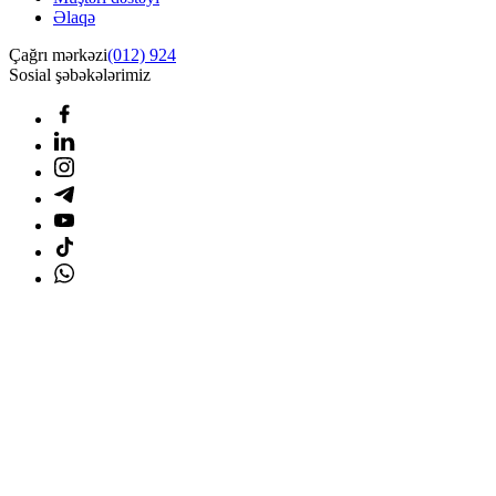
Əlaqə
Çağrı mərkəzi
(012) 924
Sosial şəbəkələrimiz