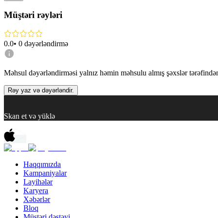
Müştəri rəyləri
0.0
•
0
dəyərləndirmə
Məhsul dəyərləndirməsi yalnız həmin məhsulu almış şəxslər tərəfindən 
Rəy yaz və dəyərləndir.
Skan et və yüklə
Haqqımızda
Kampaniyalar
Layihələr
Karyera
Xəbərlər
Bloq
Müştəri dəstəyi