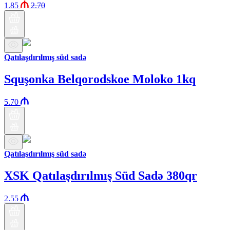
1.85
2.70
Qatılaşdırılmış süd sadə
Squşonka Belqorodskoe Moloko 1kq
5.70
Qatılaşdırılmış süd sadə
XSK Qatılaşdırılmış Süd Sadə 380qr
2.55