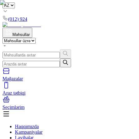
(012) 924
Məhsullar
Mağazalar
Araz tətbiqi
Seçimlərim
Haqqımızda
Kampaniyalar
Layihələr