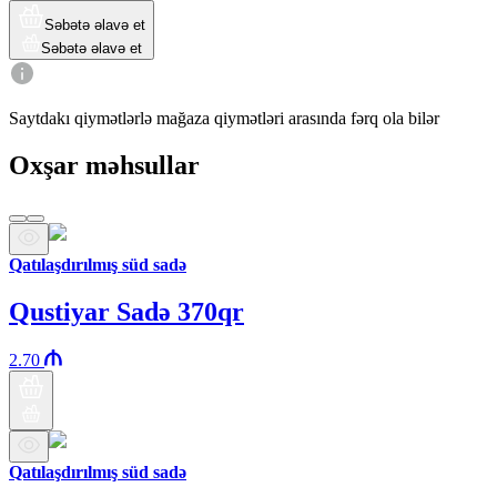
Səbətə əlavə et
Səbətə əlavə et
Saytdakı qiymətlərlə mağaza qiymətləri arasında fərq ola bilər
Oxşar məhsullar
Qatılaşdırılmış süd sadə
Qustiyar Sadə 370qr
2.70
Qatılaşdırılmış süd sadə