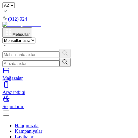
(012) 924
Məhsullar
Mağazalar
Araz tətbiqi
Seçimlərim
Haqqımızda
Kampaniyalar
Layihələr