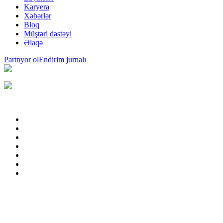
Karyera
Xəbərlər
Bloq
Müştəri dəstəyi
Əlaqə
Partnyor ol
Endirim jurnalı