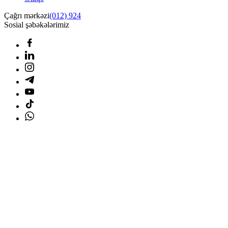
Çağrı mərkəzi
(012) 924
Sosial şəbəkələrimiz
Ana səhifə