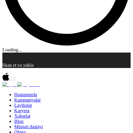
Loading...
Skan et və yüklə
Haqqımızda
Kampaniyalar
Layihələr
Karyera
Xəbərlər
Bloq
Müştəri dəstəyi
Əlaqə