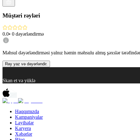
Müştəri rəyləri
0.0
•
0
dəyərləndirmə
Məhsul dəyərləndirməsi yalnız həmin məhsulu almış şəxslər tərəfindən 
Rəy yaz və dəyərləndir.
Skan et və yüklə
Haqqımızda
Kampaniyalar
Layihələr
Karyera
Xəbərlər
Bloq