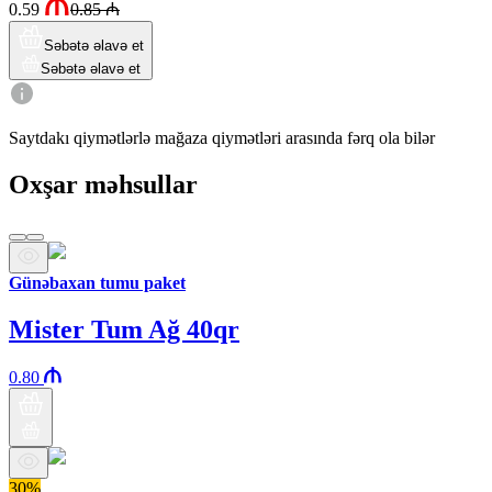
0.59
0.85
₼
Səbətə əlavə et
Səbətə əlavə et
Saytdakı qiymətlərlə mağaza qiymətləri arasında fərq ola bilər
Oxşar məhsullar
Günəbaxan tumu paket
Mister Tum Ağ 40qr
0.80
30%