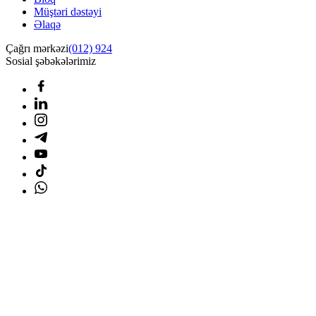
Müştəri dəstəyi
Əlaqə
Çağrı mərkəzi
(012) 924
Sosial şəbəkələrimiz