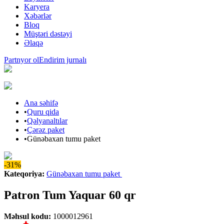
Karyera
Xəbərlər
Bloq
Müştəri dəstəyi
Əlaqə
Partnyor ol
Endirim jurnalı
Ana səhifə
•
Quru qida
•
Qəlyanaltılar
•
Çərəz paket
•
Günəbaxan tumu paket
-31%
Kateqoriya
:
Günəbaxan tumu paket
Patron Tum Yaquar 60 qr
Məhsul kodu
:
1000012961