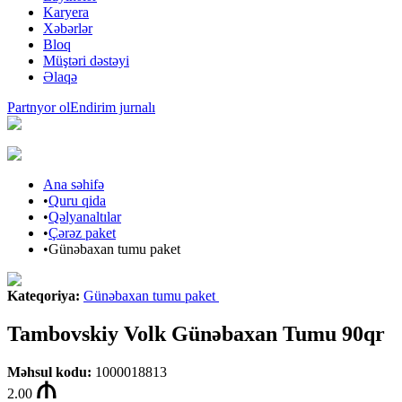
Karyera
Xəbərlər
Bloq
Müştəri dəstəyi
Əlaqə
Partnyor ol
Endirim jurnalı
Ana səhifə
•
Quru qida
•
Qəlyanaltılar
•
Çərəz paket
•
Günəbaxan tumu paket
Kateqoriya
:
Günəbaxan tumu paket
Tambovskiy Volk Günəbaxan Tumu 90qr
Məhsul kodu
:
1000018813
2.00