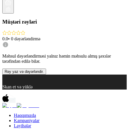
Müştəri rəyləri
0.0
•
0
dəyərləndirmə
Məhsul dəyərləndirməsi yalnız həmin məhsulu almış şəxslər
tərəfindən edilə bilər.
Rəy yaz və dəyərləndir.
Skan et və yüklə
Haqqımızda
Kampaniyalar
Layihələr