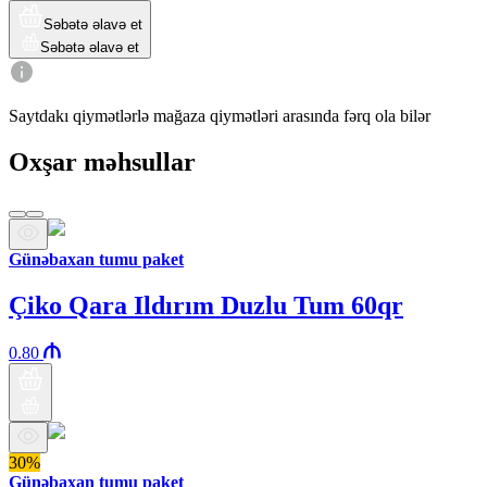
Səbətə əlavə et
Səbətə əlavə et
Saytdakı qiymətlərlə mağaza qiymətləri arasında fərq ola bilər
Oxşar məhsullar
Günəbaxan tumu paket
Çiko Qara Ildırım Duzlu Tum 60qr
0.80
30%
Günəbaxan tumu paket