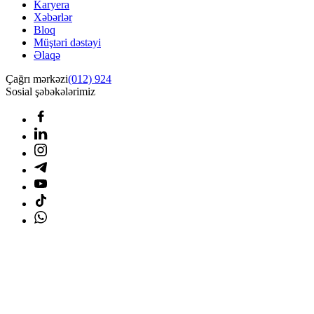
Karyera
Xəbərlər
Bloq
Müştəri dəstəyi
Əlaqə
Çağrı mərkəzi
(012) 924
Sosial şəbəkələrimiz