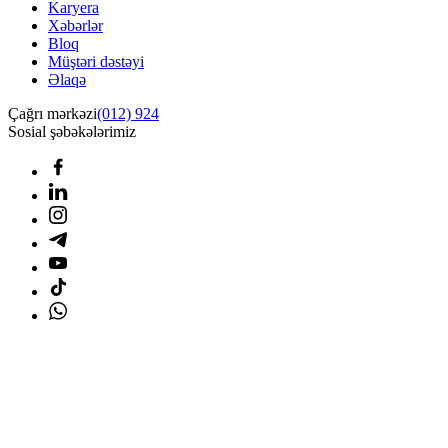
Karyera
Xəbərlər
Bloq
Müştəri dəstəyi
Əlaqə
Çağrı mərkəzi
(012) 924
Sosial şəbəkələrimiz