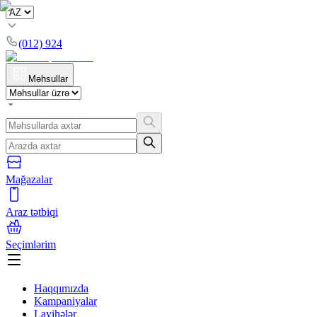
(012) 924
Məhsullar
Mağazalar
Araz tətbiqi
Seçimlərim
Haqqımızda
Kampaniyalar
Layihələr