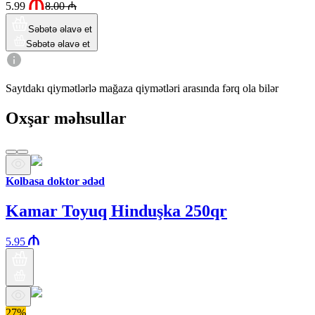
5.99
8.00
₼
Səbətə əlavə et
Səbətə əlavə et
Saytdakı qiymətlərlə mağaza qiymətləri arasında fərq ola bilər
Oxşar məhsullar
Kolbasa doktor ədəd
Kamar Toyuq Hinduşka 250qr
5.95
27%