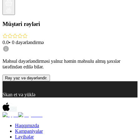
Müştəri rəyləri
0.0
•
0
dəyərləndirmə
Məhsul dəyərləndirməsi yalnız həmin məhsulu almış şəxslər
tərəfindən edilə bilər.
Rəy yaz və dəyərləndir.
Skan et və yüklə
Haqqımızda
Kampaniyalar
Layihələr