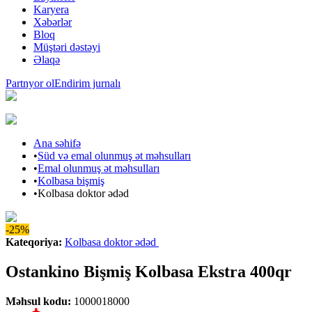
Karyera
Xəbərlər
Bloq
Müştəri dəstəyi
Əlaqə
Partnyor ol
Endirim jurnalı
Ana səhifə
•
Süd və emal olunmuş ət məhsulları
•
Emal olunmuş ət məhsulları
•
Kolbasa bişmiş
•
Kolbasa doktor ədəd
-25%
Kateqoriya
:
Kolbasa doktor ədəd
Ostankino Bişmiş Kolbasa Ekstra 400qr
Məhsul kodu
:
1000018000