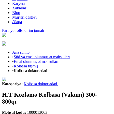
Karyera
Xəbərlər
Bloq
Müştəri dəstəyi
Əlaqə
Partnyor ol
Endirim jurnalı
Ana səhifə
•
Süd və emal olunmuş ət məhsulları
•
Emal olunmuş ət məhsulları
•
Kolbasa bişmiş
•
Kolbasa doktor ədəd
Kateqoriya
:
Kolbasa doktor ədəd
H.T Közləmə Kolbasa (Vakum) 300-
800qr
Məhsul kodu
:
1000013063