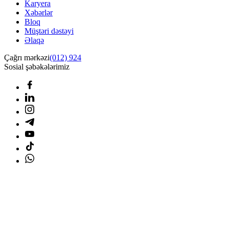
Karyera
Xəbərlər
Bloq
Müştəri dəstəyi
Əlaqə
Çağrı mərkəzi
(012) 924
Sosial şəbəkələrimiz