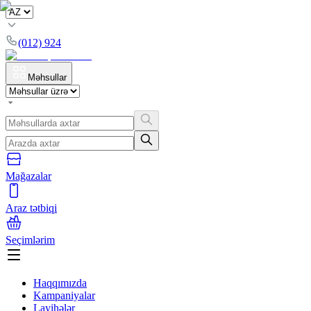
(012) 924
Məhsullar
Mağazalar
Araz tətbiqi
Seçimlərim
Haqqımızda
Kampaniyalar
Layihələr