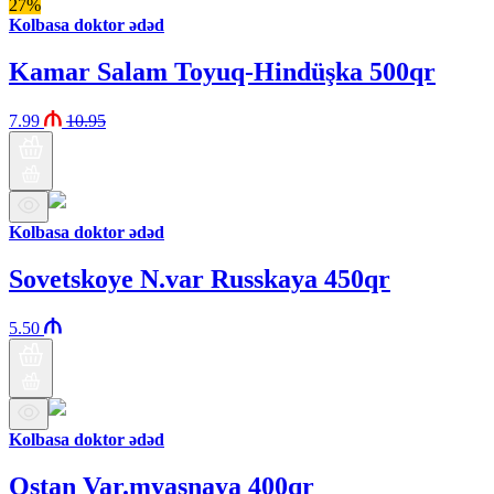
27%
Kolbasa doktor ədəd
Kamar Salam Toyuq-Hindüşka 500qr
7.99
10.95
Kolbasa doktor ədəd
Sovetskoye N.var Russkaya 450qr
5.50
Kolbasa doktor ədəd
Ostan Var.myasnaya 400qr