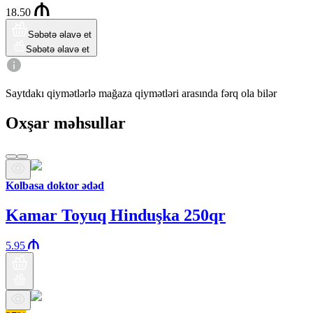
18.50
Səbətə əlavə et
Səbətə əlavə et
Saytdakı qiymətlərlə mağaza qiymətləri arasında fərq ola bilər
Oxşar məhsullar
Kolbasa doktor ədəd
Kamar Toyuq Hinduşka 250qr
5.95