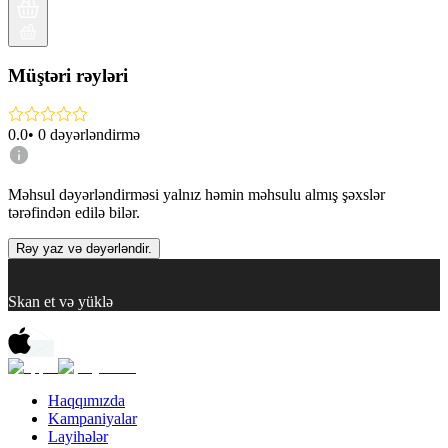
Müştəri rəyləri
0.0
•
0
dəyərləndirmə
Məhsul dəyərləndirməsi yalnız həmin məhsulu almış şəxslər
tərəfindən edilə bilər.
Rəy yaz və dəyərləndir.
Skan et və yüklə
Haqqımızda
Kampaniyalar
Layihələr