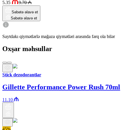
5.35
9.70
₼
Səbətə əlavə et
Səbətə əlavə et
Saytdakı qiymətlərlə mağaza qiymətləri arasında fərq ola bilər
Oxşar məhsullar
Stick dezodorantlar
Gillette Performance Power Rush 70ml
11.10
45%