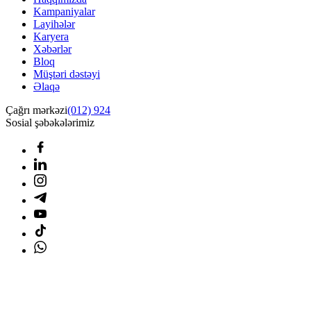
Kampaniyalar
Layihələr
Karyera
Xəbərlər
Bloq
Müştəri dəstəyi
Əlaqə
Çağrı mərkəzi
(012) 924
Sosial şəbəkələrimiz