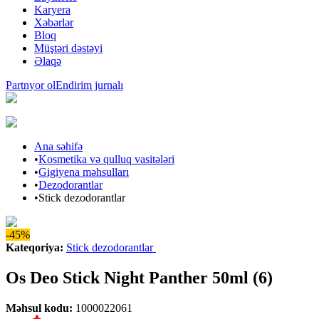
Karyera
Xəbərlər
Bloq
Müştəri dəstəyi
Əlaqə
Partnyor ol
Endirim jurnalı
Ana səhifə
•
Kosmetika və qulluq vasitələri
•
Gigiyena məhsulları
•
Dezodorantlar
•
Stick dezodorantlar
-45%
Kateqoriya
:
Stick dezodorantlar
Os Deo Stick Night Panther 50ml (6)
Məhsul kodu
:
1000022061