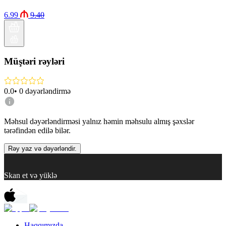
6.99
9.40
Müştəri rəyləri
0.0
•
0
dəyərləndirmə
Məhsul dəyərləndirməsi yalnız həmin məhsulu almış şəxslər
tərəfindən edilə bilər.
Rəy yaz və dəyərləndir.
Skan et və yüklə
Haqqımızda