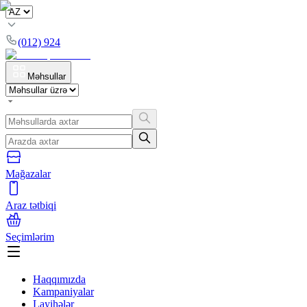
(012) 924
Məhsullar
Mağazalar
Araz tətbiqi
Seçimlərim
Haqqımızda
Kampaniyalar
Layihələr