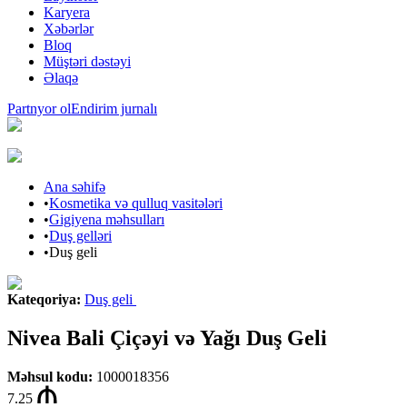
Karyera
Xəbərlər
Bloq
Müştəri dəstəyi
Əlaqə
Partnyor ol
Endirim jurnalı
Ana səhifə
•
Kosmetika və qulluq vasitələri
•
Gigiyena məhsulları
•
Duş gelləri
•
Duş geli
Kateqoriya
:
Duş geli
Nivea Bali Çiçəyi və Yağı Duş Geli
Məhsul kodu
:
1000018356
7.25