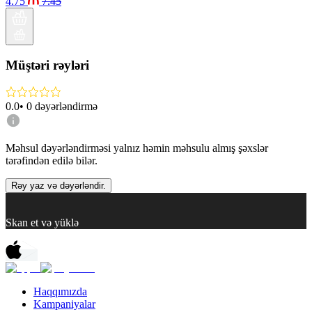
4.75
7.45
Müştəri rəyləri
0.0
•
0
dəyərləndirmə
Məhsul dəyərləndirməsi yalnız həmin məhsulu almış şəxslər
tərəfindən edilə bilər.
Rəy yaz və dəyərləndir.
Skan et və yüklə
Haqqımızda
Kampaniyalar