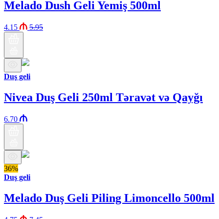
Melado Dush Geli Yemiş 500ml
4.15
5.95
Duş geli
Nivea Duş Geli 250ml Təravət və Qayğı
6.70
36%
Duş geli
Melado Duş Geli Piling Limoncello 500ml