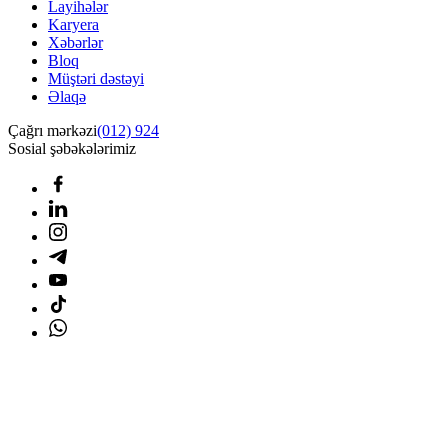
Layihələr
Karyera
Xəbərlər
Bloq
Müştəri dəstəyi
Əlaqə
Çağrı mərkəzi
(012) 924
Sosial şəbəkələrimiz