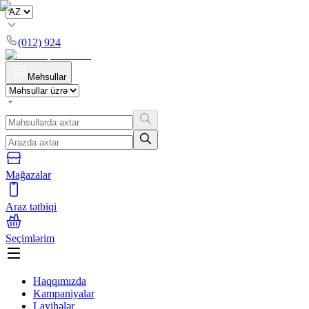
(012) 924
Məhsullar
Mağazalar
Araz tətbiqi
Seçimlərim
Haqqımızda
Kampaniyalar
Layihələr