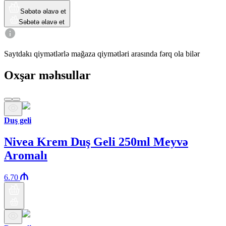
Səbətə əlavə et
Səbətə əlavə et
Saytdakı qiymətlərlə mağaza qiymətləri arasında fərq ola bilər
Oxşar məhsullar
Duş geli
Nivea Krem Duş Geli 250ml Meyvə
Aromalı
6.70