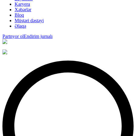
Karyera
Xəbərlər
Bloq
Müştəri dəstəyi
Əlaqə
Partnyor ol
Endirim jurnalı