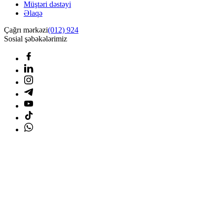
Müştəri dəstəyi
Əlaqə
Çağrı mərkəzi
(012) 924
Sosial şəbəkələrimiz