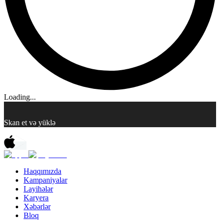
Loading...
Skan et və yüklə
Haqqımızda
Kampaniyalar
Layihələr
Karyera
Xəbərlər
Bloq