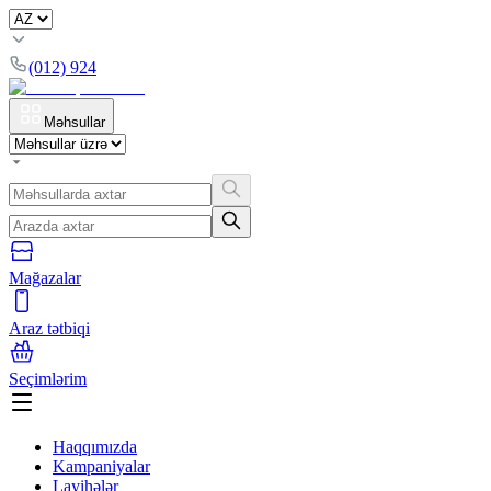
(012) 924
Məhsullar
Mağazalar
Araz tətbiqi
Seçimlərim
Haqqımızda
Kampaniyalar
Layihələr