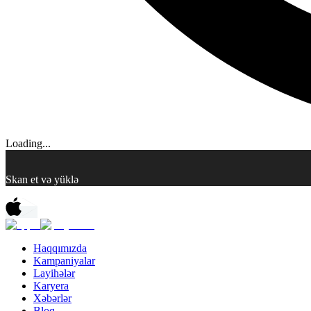
Loading...
Skan et və yüklə
Haqqımızda
Kampaniyalar
Layihələr
Karyera
Xəbərlər
Bloq