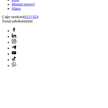
Müştəri dəstəyi
Əlaqə
Çağrı mərkəzi
(012) 924
Sosial şəbəkələrimiz