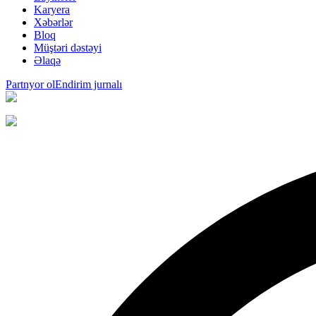
Karyera
Xəbərlər
Bloq
Müştəri dəstəyi
Əlaqə
Partnyor ol
Endirim jurnalı