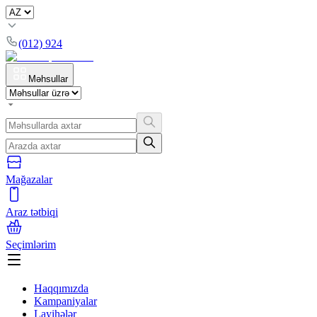
(012) 924
Məhsullar
Mağazalar
Araz tətbiqi
Seçimlərim
Haqqımızda
Kampaniyalar
Layihələr